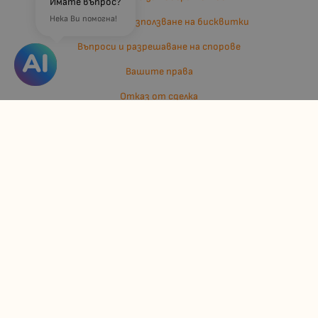
Имате въпрос?
Нека Ви помогна!
Политика за използване на бисквитки
Въпроси и разрешаване на спорове
Вашите права
Отказ от сделка
За нас
Отзиви
Карта на сайта
Контакти
Контакти
Джулианис ООД
ЕИК: 206362719
info:at:kindermarket.bg