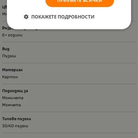
ПРИЕМЕТЕ ВСИЧКИ
Цвят
Многоцветен
ПОКАЖЕТЕ ПОДРОБНОСТИ
Възраст - диапазон
6+ години
Вид
Пъзели
Материал
Картон
Подходящ за
Момичета
Момчета
Типове пъзели
3D/4D пъзели