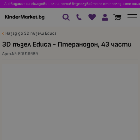
Ликвидация на складови наличности! Възползвайте се от последните нали
Назад до 3D пъзели Educa
3D пъзел Educa - Птеранодон, 43 части
Арт.№:
EDU19689