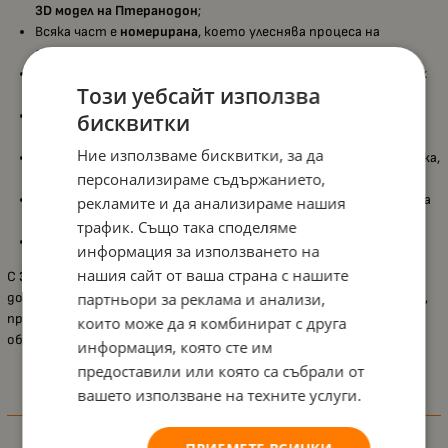
3D модел на Птеранодон
;
Всяка част е
номерирана
, което улеснява процеса на
сглобяване и насърчава вниманието към детайла;
Създаденият модел е с впечатляващи размери —
44 х 55,5 х
Този уебсайт използва
34 см
;
Изработен от
здрав и екологичен картон
, подходящ за
бисквитки
многократна употреба;
Ние използваме бисквитки, за да
Развива
пространствената ориентация, фината моторика,
персонализираме съдържанието,
търпението и логическото мислене;
Включени са
илюстрирани инструкции стъпка по стъпка
за
рекламите и да анализираме нашия
лесно и забавно сглобяване;
трафик. Също така споделяме
Подходяща възраст:
над 6 години.
информация за използването на
нашия сайт от ваша страна с нашите
С
3D пъзела Educa – Птеранодон
децата ще се забавляват,
докато конструират своя собствен праисторически приятел,
партньори за реклама и анализи,
превръщайки сглобяването в увлекателно приключение с
които може да я комбинират с друга
образователен елемент
информация, която сте им
предоставили или която са събрали от
вашето използване на техните услуги.
Характеристики