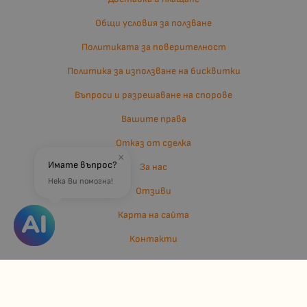
Общи условия за ползване
Политиката за поверителност
Политика за използване на бисквитки
Въпроси и разрешаване на спорове
Вашите права
Отказ от сделка
×
Имате въпрос?
За нас
Нека Ви помогна!
Отзиви
Карта на сайта
Контакти
Контакти
Джулианис ООД