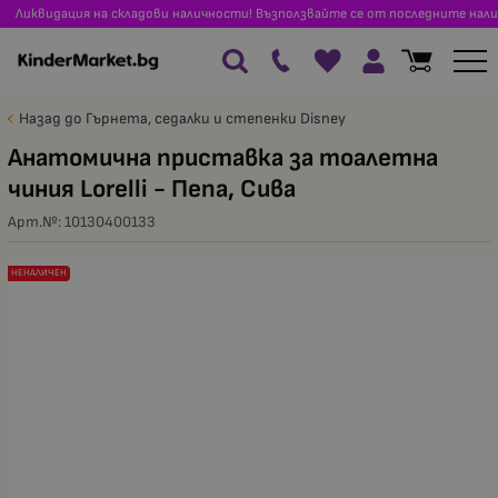
Ликвидация на складови наличности! Възползвайте се от последните нали
Назад до Гърнета, седалки и степенки Disney
Анатомична приставка за тоалетна
чиния Lorelli - Пепа, Сива
Арт.№:
10130400133
НЕНАЛИЧЕН