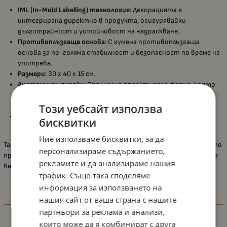
IML (In-Mold Labelling) технология
: Декорацията е
интегрирана директно в продукта, осигурявайки
дълготрайност и устойчивост на надраскване.
Противоплъзгаща основа
: С гумена противоплъзгаща
основа за по-голяма стабилност и безопасност по време на
употреба.
Размери
: 30 х 40 х 15 см.
Анатомичен дизайн
: Специално проектирана форма, която
осигурява удобство и комфорт за детето по време на
употреба.
Този уебсайт използва
Материал
: Изработена от висококачествена и безопасна
бисквитки
пластмаса, лесна за почистване.
Ние използваме бисквитки, за да
Тази анатомична приставка е идеална за подпомагане на детето
персонализираме съдържанието,
при прехода към използване на тоалетна чиния, като осигурява
рекламите и да анализираме нашия
безопасност и удобство.
трафик. Също така споделяме
информация за използването на
нашия сайт от ваша страна с нашите
Характеристики
партньори за реклама и анализи,
които може да я комбинират с друга