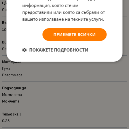
Цвят
информация, която сте им
Сив
предоставили или която са събрали от
вашето използване на техните услуги.
Възраст - диапазон
12+ месеца
ПРИЕМЕТЕ ВСИЧКИ
Вид
Седалки за тоалетна чиния
ПОКАЖЕТЕ ПОДРОБНОСТИ
Материал
Гума
Пластмаса
Подходящ за
Момичета
Момчета
Тегло (кг.)
0.25