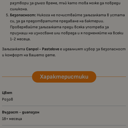
разтвори за дълго време, тъй като това може да повреди
силикона.
Безопасност:
Никога не почиствайте залъгалката в устата
си, за да предотвратите предаване на бактерии.
Проверявайте залъгалката преди всяка употреба за
признаци на износване или повреда и я подменяйте на всеки
1-2 месеца.
Залъгалката
Canpol - Pastelove
е идеалният избор за безопасност
и комфорт на вашето дете.
Характеристики
Цвят
Розов
Възраст - диапазон
18+ месеца