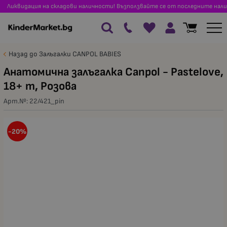
Ликвидация на складови наличности! Възползвайте се от последните нали
Назад до Залъгалки CANPOL BABIES
Анатомична залъгалка Canpol - Pastelove,
18+ m, Розова
Арт.№:
22/421_pin
-20%