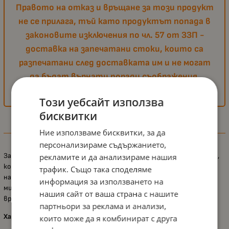
Правото на отказ и връщане за този продукт
не се прилага, тъй като продуктът попада в
законовите изключения по чл. 57 от ЗЗП -
доставка на запечатани стоки, които са
разпечатани след доставката им и не могат
да бъдат върнати поради съображения,
свързани с хигиената или защита на здравето.
Този уебсайт използва
бисквитки
Информация
Ние използваме бисквитки, за да
персонализираме съдържанието,
Залъгалката
Canpol - Pastelove
е създадена с анатомична форма,
рекламите и да анализираме нашия
която подпомага естественото развитие на устната кухина
трафик. Също така споделяме
на вашето бебе. Изработена от висококачествен силикон без
информация за използването на
мирис, тя осигурява максимален комфорт и безопасност по
нашия сайт от ваша страна с нашите
време на употреба.
партньори за реклама и анализи,
Характеристики:
които може да я комбинират с друга