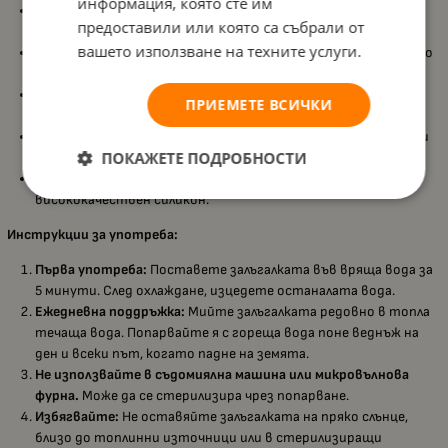
информация, която сте им
Анатомична форма:
Поддържа правилното развитие на
предоставили или която са събрали от
небцето и зъбите.
вашето използване на техните услуги.
Свободно дишане:
Специалният дизайн осигурява свободно
дишане и преглъщане.
Вентилационни отвори:
Предотвратяват изпотяване и
ПРИЕМЕТЕ ВСИЧКИ
раздразнение на деликатната бебешка кожа.
Удобна дръжка:
Лесно прикрепяне към клипс и удобство при
ПОКАЖЕТЕ ПОДРОБНОСТИ
използване.
Безопасен материал:
Не съдържа BPA и е изработена от
висококачествен силикон.
Инструкции за употреба:
Първа употреба:
Поставете залъгалката във вряща вода за
5 минути. След охлаждане, изцедете останалата вода.
Ежедневна поддръжка:
Мийте залъгалката редовно в топла
течаща вода. Попарвайте я с гореща вода поне веднъж на
ден и всеки път, когато падне на земята.
Не използвайте в съдомиялна машина или микровълнова
фурна.
Може да се стерилизира чрез попарване.
Избягвайте:
Не оставяйте залъгалката на пряко слънце,
близо до топлинни източници или в стерилизиращи