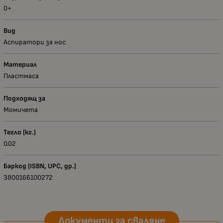
0+
Вид
Аспиратори за нос
Материал
Пластмаса
Подходящ за
Момичета
Тегло (кг.)
0.02
Баркод (ISBN, UPC, др.)
3800166100272
Документи за сваляне