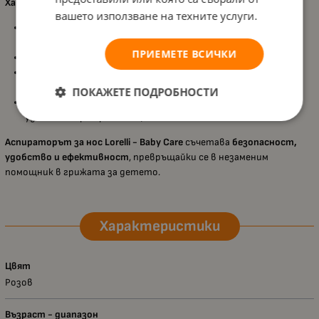
Характеристики:
вашето използване на техните услуги.
Бързо и лесно почистване
– ефективно освобождава
нослето от секрет;
ПРИЕМЕТЕ ВСИЧКИ
Подходящ за
ежедневна употреба
или при обилна хрема;
Мек накрайник
– предпазва от нараняване и осигурява
комфорт на бебето;
ПОКАЖЕТЕ ПОДРОБНОСТИ
Предпазно капаче
– гарантира хигиенно съхранение и
удобство при пренасяне;
Аспираторът за нос Lorelli - Baby Care
съчетава
безопасност,
удобство и ефективност
, превръщайки се в незаменим
помощник в грижата за детето.
Характеристики
Цвят
Розов
Възраст - диапазон