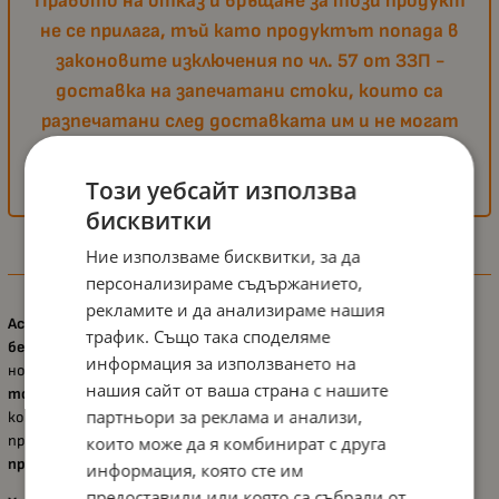
Правото на отказ и връщане за този продукт
не се прилага, тъй като продуктът попада в
законовите изключения по чл. 57 от ЗЗП -
доставка на запечатани стоки, които са
разпечатани след доставката им и не могат
да бъдат върнати поради съображения,
свързани с хигиената или защита на здравето.
Този уебсайт използва
бисквитки
Ние използваме бисквитки, за да
Информация
персонализираме съдържанието,
рекламите и да анализираме нашия
Аспиратор за нос с капаче Lorelli - Baby Care
е
практично и
трафик. Също така споделяме
безопасно решение
за бързо и лесно почистване на малкото
информация за използването на
носле от натрупан секрет. Подходящ е както за
ежедневния
нашия сайт от ваша страна с нашите
тоалет на бебето
, така и при обилна хрема, като осигурява
партньори за реклама и анализи,
комфорт и облекчение.
Мекият накрайник
е щадящ и
предотвратява нараняване на чувствителното носле, а
които може да я комбинират с друга
предпазното капаче
гарантира хигиенно съхранение.
информация, която сте им
предоставили или която са събрали от