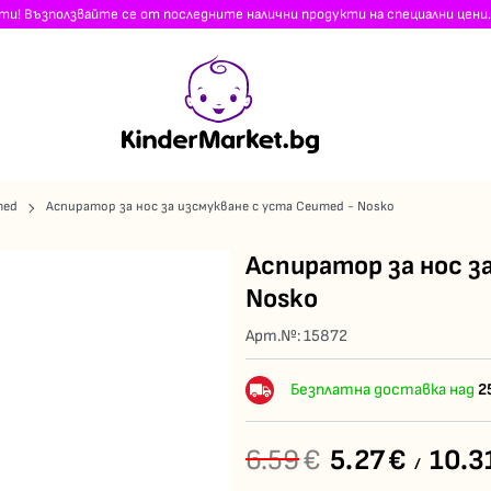
сти! Възползвайте се от последните налични продукти на специални цени.
med
Аспиратор за нос за изсмукване с уста Ceumed - Nosko
Аспиратор за нос з
Nosko
Арт.№:
15872
Безплатна доставка над
2
6.59
€
5.27
€
10.3
/