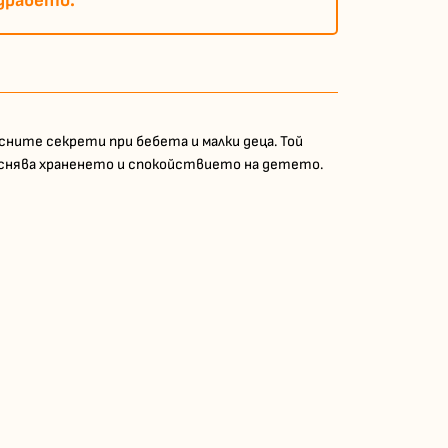
дравето.
ните секрети при бебета и малки деца. Той
еснява храненето и спокойствието на детето.