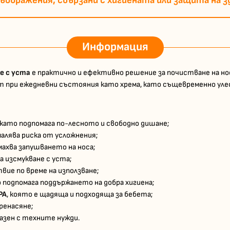
съображения, свързани с хигиената или защита на з
Информация
е с уста
е практично и ефективно решение за почистване на нос
т при ежедневни състояния като хрема, като същевременно ул
, като подпомага по-лесното и свободно дишане;
малява риска от усложнения;
махва запушването на носа;
а изсмукване с уста;
вие по време на използване;
о подпомага поддържането на добра хигиена;
PA
, която е щадяща и подходяща за бебета;
пренасяне;
разен с техните нужди.