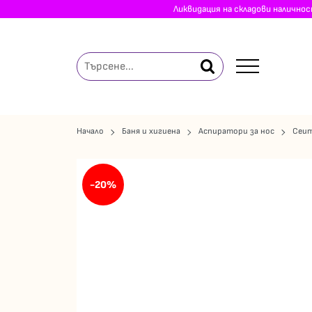
Ликвидация на складови налично
Начало
Баня и хигиена
Аспиратори за нос
Ceu
-20%