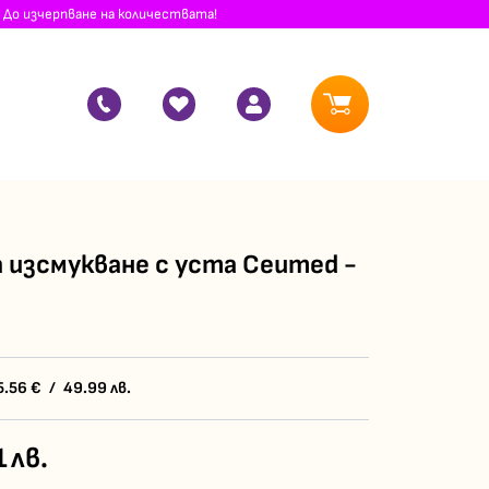
 До изчерпване на количествата!
а изсмукване с уста Ceumed -
5.56
€
/
49.99
лв.
1
лв.