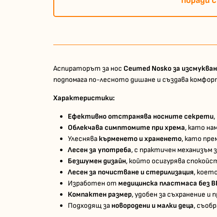
поради 
Аспираторът за нос
Ceumed Nosko за изсмукван
подпомага по-лесното дишане и създава комфор
Характеристики:
Ефективно отстранява носните секрети
Облекчава симптомите при хрема
, като на
Улеснява
кърменето и храненето
, като пре
Лесен за употреба
, с практичен механизъм з
Безшумен дизайн
, който осигурява спокойст
Лесен за почистване и стерилизация
, коет
Изработен от
медицинска пластмаса без B
Компактен размер
, удобен за съхранение и 
Подходящ за
новородени и малки деца
, съоб