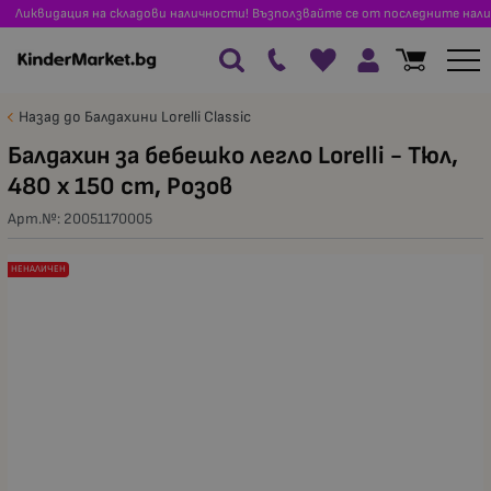
Ликвидация на складови наличности! Възползвайте се от последните нали
Назад до Балдахини Lorelli Classic
Балдахин за бебешко легло Lorelli - Тюл,
480 x 150 сm, Розов
Арт.№:
20051170005
НЕНАЛИЧЕН