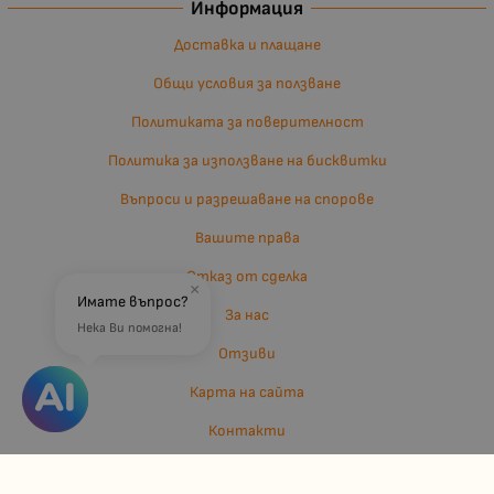
Информация
Доставка и плащане
Общи условия за ползване
Политиката за поверителност
Политика за използване на бисквитки
Въпроси и разрешаване на спорове
Вашите права
Отказ от сделка
×
Имате въпрос?
За нас
Нека Ви помогна!
Отзиви
Карта на сайта
Контакти