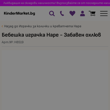
Ликвидация на складови наличности! Възползвайте се от последните нали
Назад до Играчки за колички и креватчета Hape
Бебешка играчка Hape - Забавен охлюв
Арт.№:
H8519