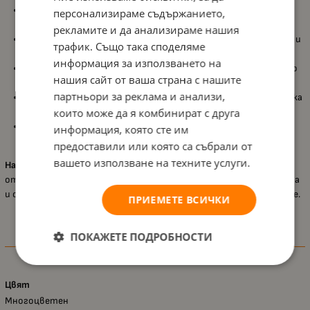
Комбинация от дървени и текстилни елементи
,
персонализираме съдържанието,
осигуряваща разнообразни тактилни усещания;
рекламите и да анализираме нашия
Огледалце и малка камбанка
, които предизвикват интерес и
трафик. Също така споделяме
подпомагат слуховото и зрителното възприятие;
информация за използването на
Цветни панделки и мека черупка
, които приканват детето
нашия сайт от ваша страна с нашите
да докосва, стиска и изследва;
партньори за реклама и анализи,
Практично закачване
– подходящо за бебешко легло, количка
или постелка за игра;
които може да я комбинират с друга
Безопасни материали
и внимателна изработка,
информация, която сте им
гарантиращи сигурност при ежедневна употреба.
предоставили или която са събрали от
вашето използване на техните услуги.
Hape – Забавен охлюв
е перфектната първа играчка за
откриване на цветове, звуци и текстури – нежна, занимателна
и създадена с мисъл за радостта и развитието на най-малките.
ПРИЕМЕТЕ ВСИЧКИ
ПОКАЖЕТЕ ПОДРОБНОСТИ
Характеристики
Цвят
Многоцветен