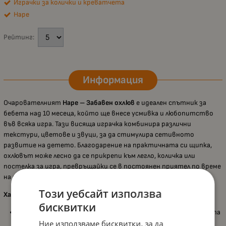
Играчки за колички и креватчета
Hape
Рейтинг:
Информация
Очарователният
Hape – Забавен охлюв
е идеален спътник за
бебета над 10 месеца, който ще внесе усмивка и любопитство
във всяка игра. Тази висяща играчка комбинира различни
текстури, цветове и звуци, за да стимулира сетивното
развитие на детето. Благодарение на практичната си щипка,
охлювът може лесно да се прикрепи към легло, количка или
постелка за игра, превръщайки се в постоянен приятел по време
на изследване и откриване.
Този уебсайт използва
Характеристики:
бисквитки
Подходяща за деца над 10 месеца
, като стимулира сетивата
и координацията око–ръка;
Ние използваме бисквитки, за да