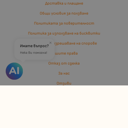
Доставка и плащане
Общи условия за ползване
Политиката за поверителност
Политика за използване на бисквитки
×
Въпроси и разрешаване на спорове
Имате въпрос?
Нека Ви помогна!
Вашите права
Отказ от сделка
За нас
Отзиви
Карта на сайта
Контакти
Контакти