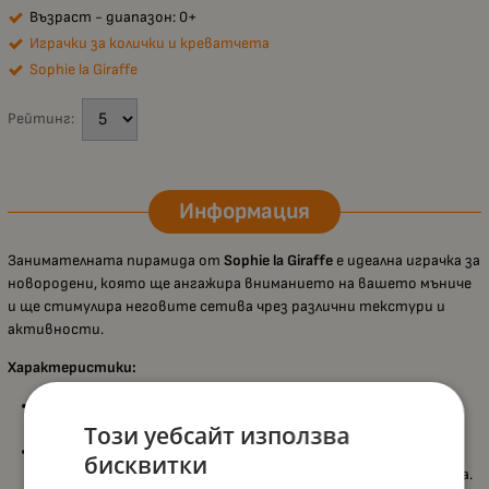
Възраст - диапазон: 0+
Играчки за колички и креватчета
Sophie la Giraffe
Рейтинг:
Информация
Занимателната пирамида от
Sophie la Giraffe
е идеална играчка за
новородени, която ще ангажира вниманието на вашето мъниче
и ще стимулира неговите сетива чрез различни текстури и
активности.
Характеристики:
Подходяща за възраст
: Подходяща за новородени (0+
месеца).
Този уебсайт използва
Многофункционална играчка
: Включва гризалки, кръгче с
бисквитки
малки топчета и мека играчка за стимулиране на сетивата.