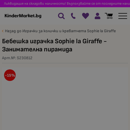
Ликвидация на складови наличности! Възползвайте се от последните нали
Назад до Играчки за колички и креватчета Sophie la Giraffe
Бебешка играчка Sophie la Giraffe -
Занимателна пирамида
Арт.№:
S230812
-15%