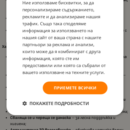
Ние използваме бисквитки, за да
устойчив на износване
– гарантира дълготрайна
персонализираме съдържанието,
експлоатация;
рекламите и да анализираме нашия
Амортисьори на всяко колело
– за плавно придвижване по
трафик. Също така споделяме
всякакви настилки;
информация за използването на
Задни колела със свързана спирачка
– за безопасно спиране с
едно движение.
нашия сайт от ваша страна с нашите
партньори за реклама и анализи,
Характеристики на столчето за кола:
които може да я комбинират с друга
Подходящо за новородени с височина от 40 до 87 см и тегло
информация, която сте им
до 13 кг (0-15 месеца)
– идеално за първите месеци от
предоставили или която са събрали от
живота;
вашето използване на техните услуги.
Регулируема височина на облегалката за глава и коланите
–
за прецизно напасване;
Мека подплатена подложка за главичка и тяло
– предлага
ПРИЕМЕТЕ ВСИЧКИ
комфорт и сигурност;
3-точков Y-образен обезопасителен колан с меки подложки
ПОКАЖЕТЕ ПОДРОБНОСТИ
– осигурява стабилност при пътуване;
Сгъваем сенник и люлееща се основа
– подходящо и за у дома;
Сваляща се и переща се дамаска
– за лесна поддръжка и
хигиена;
Допълнителна 3D възглавничка
– облекчава натиска върху