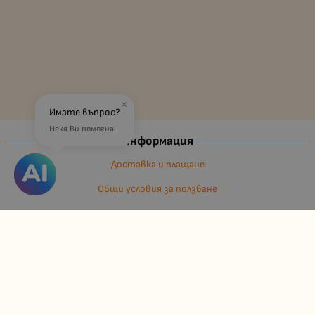
×
Имате въпрос?
Нека Ви помогна!
Информация
Доставка и плащане
Общи условия за ползване
Политиката за поверителност
Политика за използване на бисквитки
Въпроси и разрешаване на спорове
Вашите права
Отказ от сделка