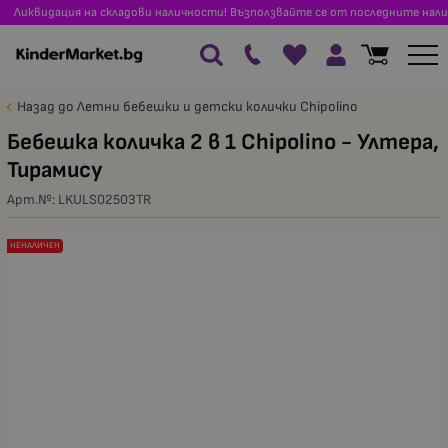
Ликвидация на складови наличности! Възползвайте се от последните нали
Назад до Летни бебешки и детски колички Chipolino
Бебешка количка 2 в 1 Chipolino - Ултера,
Тирамису
Арт.№:
LKULS02503TR
НЕНАЛИЧЕН