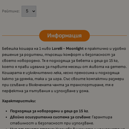
Рейтинг:
Информация
Бебешка кошара на 1 ниво
Lorelli - Moonlight
е практично и удобно
решение за родители, търсещи комфорт и безопасност за
своето новородено. Тя е подходяща за бебета и деца до 15 кг,
което я прави идеална за първите месеци от живота на детето.
Кошарата е изключително лека, лесно преносима и подходяща
както за дрямка, така и за игра. Със своите компактни размери
при сгъване и включената чанта за транспортиране, тя е
перфектна за пътувания и използване у дома.
Характеристики:
Подходяща за новородени и деца до 15 кг
.
Двойно осигурителна система за сгъване
: Гарантира
стабилност и безопасност при използване.