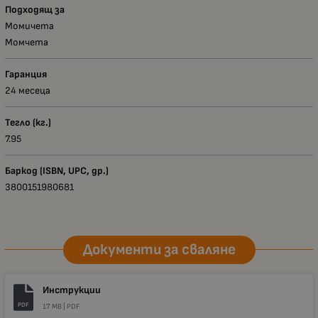
Подходящ за
Момичета
Момчета
Гаранция
24 месеца
Тегло (кг.)
7.95
Баркод (ISBN, UPC, др.)
3800151980681
Документи за сваляне
Инструкции
PDF
17 MB |
PDF