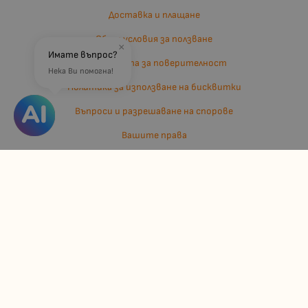
Доставка и плащане
Общи условия за ползване
×
Имате въпрос?
Политиката за поверителност
Нека Ви помогна!
Политика за използване на бисквитки
Въпроси и разрешаване на спорове
Вашите права
Отказ от сделка
За нас
Отзиви
Карта на сайта
Контакти
Контакти