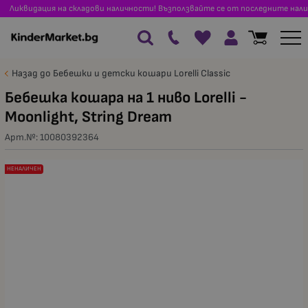
Ликвидация на складови наличности! Възползвайте се от последните нали
Назад до Бебешки и детски кошари Lorelli Classic
Бебешка кошара на 1 ниво Lorelli -
Moonlight, String Dream
Арт.№:
10080392364
НЕНАЛИЧЕН