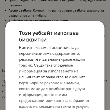
Цип от едната страна
: Улеснява влизането и излизането на
детето.
Лесно сгъване
: Компактни размери при сгъване, идеални за
съхранение и пътуване.
Включена чанта за транспортиране
.
Мека подложка за игра
: Осигурява комфорт на бебето по
време на престоя му в кошарата.
Този уебсайт използва
Произведена по Европейски стандарт за безопасност БДС
бисквитки
EN 716
.
Размери
: 126 х 65 х 74 см.
Ние използваме бисквитки, за да
Тегло
: 7.95 кг.
персонализираме съдържанието,
Препоръчва се закупуване на допълнителен матрак
с
рекламите и да анализираме нашия
размери 60 х 120 см за по-голям комфорт по време на сън.
трафик. Също така споделяме
Бебешката кошара
Lorelli - Moonlight
предлага безопасност,
информация за използването на
комфорт и мобилност. Лесна за пренасяне и сгъване, тя е
нашия сайт от ваша страна с нашите
идеален избор както за дома, така и за пътувания. С добавената
партньори за реклама и анализи,
опция за лесен достъп през страничния цип и стабилната
които може да я комбинират с друга
конструкция, тази кошара ще осигури спокойствие на
информация, която сте им
родителите и комфорт на детето.
предоставили или която са събрали от
вашето използване на техните услуги.