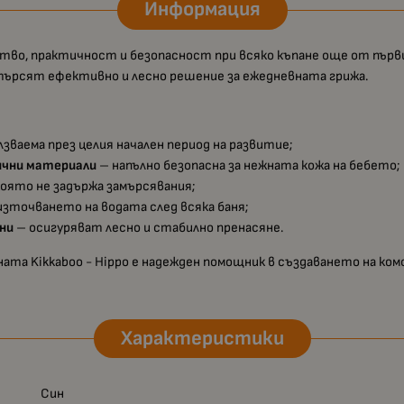
Информация
тво, практичност и безопасност при всяко къпане още от първи
 търсят ефективно и лесно решение за ежедневната грижа.
лзваема през целия начален период на развитие;
ични материали
– напълно безопасна за нежната кожа на бебето;
която не задържа замърсявания;
източването на водата след всяка баня;
ни
– осигуряват лесно и стабилно пренасяне.
аната Kikkaboo - Hippo е надежден помощник в създаването на ко
Характеристики
Син