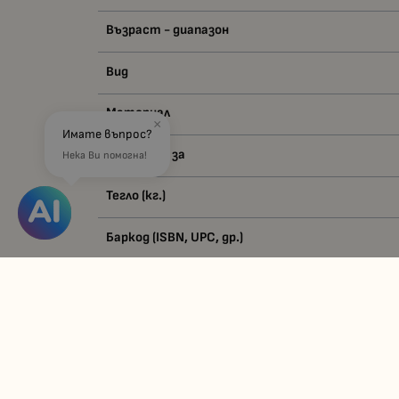
Възраст - диапазон
Вид
Материал
×
Имате въпрос?
Подходящ за
Нека Ви помогна!
Тегло (кг.)
Баркод (ISBN, UPC, др.)