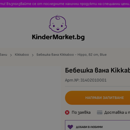
сти! Възползвайте се от последните налични продукти на специални цени.
вани
Kikkaboo
Бебешка вана Kikkaboo - Hippo, 82 cm, Blue
Бебешка вана Kikkab
Арт.№:
31402010001
НАПРАВИ ЗАПИТВАНЕ
По заявка
Доставка и 
ДОБАВИ В ЛЮБИМИ