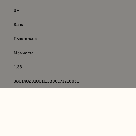
0+
Вани
Пластмаса
Момчета
1.33
3801402010010,3800171216951