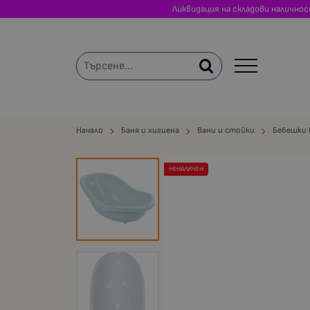
Ликвидация на складови налично
Начало
Баня и хигиена
Вани и стойки
Бебешки 
НЕНАЛИЧЕН