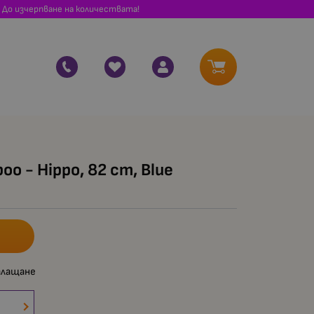
 До изчерпване на количествата!
oo - Hippo, 82 cm, Blue
плащане