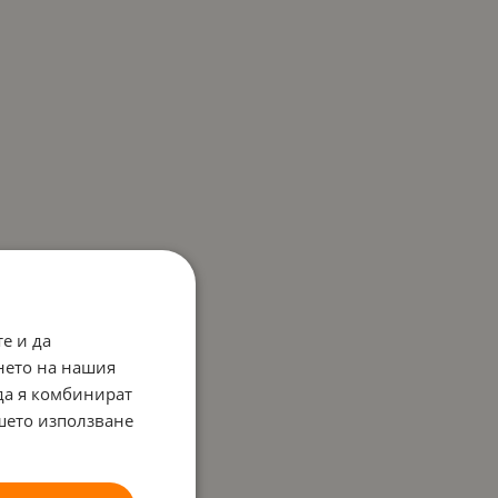
е и да
нето на нашия
 да я комбинират
ашето използване