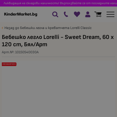
Ликвидация на складови наличности! Възползвайте се от последните нали
Назад до Бебешки легла и креватчета Lorelli Classic
Бебешко легло Lorelli - Sweet Dream, 60 x
120 cm, Бял/Арт
Арт.№:
10150540030A
НЕНАЛИЧЕН