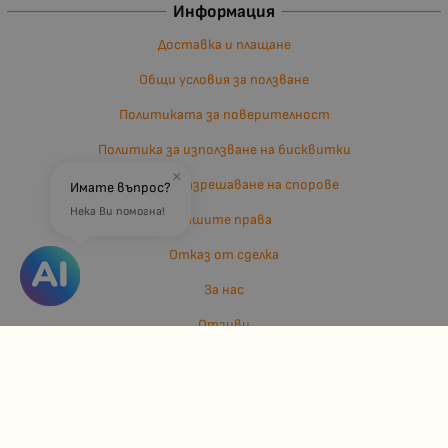
Информация
Доставка и плащане
Общи условия за ползване
Политиката за поверителност
Политика за използване на бисквитки
×
Въпроси и разрешаване на спорове
Имате въпрос?
Нека Ви помогна!
Вашите права
Отказ от сделка
За нас
Отзиви
Карта на сайта
Контакти