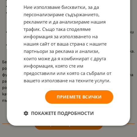
Външни размери на леглото
: 124 х 68 х 95 см.
Ние използваме бисквитки, за да
Материал
: Изработено от висококачествено 18 мм
персонализираме съдържанието,
ламинирано ПДЧ (melamine chipboard), което гарантира
рекламите и да анализираме нашия
дълготрайност и здравина.
трафик. Също така споделяме
Стандарти за безопасност
: Отговаря на всички европейски
информация за използването на
стандарти за безопасност.
нашия сайт от ваша страна с нашите
Лесен монтаж
: Висококачествена сглобка за лесен и бърз
партньори за реклама и анализи,
монтаж с включени подробни инструкции стъпка по стъпка.
които може да я комбинират с друга
Бебешкото легло
Lorelli - Sweet Dream
е идеалното решение за
информация, която сте им
родители, които търсят безопасност, комфорт и
предоставили или която са събрали от
функционалност в едно. Със своите две нива на подматрачната
вашето използване на техните услуги.
рамка и свалящи се ламели, то предлага удобство както за
родителите, така и за бебето. Лесният монтаж и
качествените материали го правят дълготраен избор за
ПРИЕМЕТЕ ВСИЧКИ
първите години на вашето дете.
ПОКАЖЕТЕ ПОДРОБНОСТИ
Характеристики