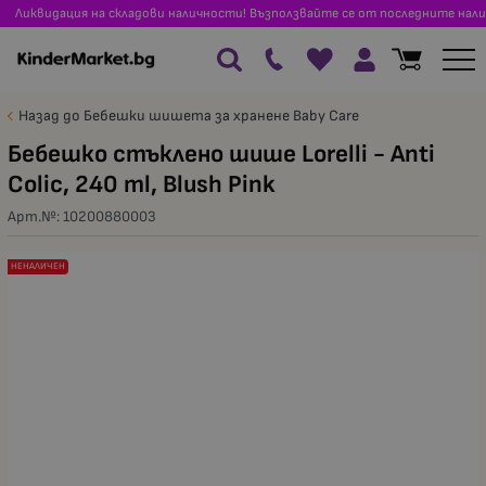
Ликвидация на складови наличности! Възползвайте се от последните нали
Назад до Бебешки шишета за хранене Baby Care
Бебешко стъклено шише Lorelli - Anti
Colic, 240 ml, Blush Pink
Арт.№:
10200880003
НЕНАЛИЧЕН