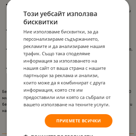
Антиколикова система:
Проектирано с иновативна
антиколикова система, което намалява риска от въздушни
Този уебсайт използва
мехурчета и предотвратява дискомфорта, свързан с
бисквитки
коликата при хранене.
Вместимост 240 мл:
Подходящ размер за бебета, които
Ние използваме бисквитки, за да
консумират по-големи количества мляко или течност при
персонализираме съдържанието,
хранене.
рекламите и да анализираме нашия
Стъклено шише:
Изработено от висококачествено стъкло,
трафик. Също така споделяме
което е безопасно за здравето на бебето и лесно за
информация за използването на
почистване.
нашия сайт от ваша страна с нашите
Проекция против изтичане:
Снабдено с противизлизаща
проекция, която предотвратява изтичането на
партньори за реклама и анализи,
течността и осигурява удобство при ползване.
които може да я комбинират с друга
информация, която сте им
Бебешкото стъклено шише
Lorelli - Anti Colic
, с вместимост 240
предоставили или която са събрали от
мл, е надеждно и функционално решение за хранене на вашето
вашето използване на техните услуги.
бебе, предлагайки комфорт и спокойствие както на него, така и
на вас.
ПРИЕМЕТЕ ВСИЧКИ
Характеристики