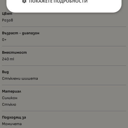
ПОКАЖЕТЕ ПОДРОБНОСТИ
Цвят
Розов
Възраст - диапазон
0+
Вместимост
240 ml
Вид
Стъклени шишета
Материал
Силикон
Стъкло
Подходящ за
Момичета