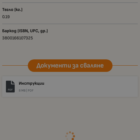
Тегло (кг.)
0.19
Баркод (ISBN, UPC, др.)
3800166107325
Документи за сваляне
Инструкции
PDF
8 MB |
PDF