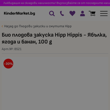
Ликвидация на складови наличности! Възползвайте се от последните нали
Назад до Плодови закуски и смутита Hipp
Био плодова закуска Hipp Hippis - Ябълка,
ягода и банан, 100 g
Арт.№:
8521
-30%