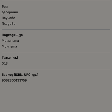
Вид
Десертни
Паучове
Плодови
Подходящ за
Момичета
Момчета
Тегло (кг.)
0.13
Баркод (ISBN, UPC, др.)
9062300133759