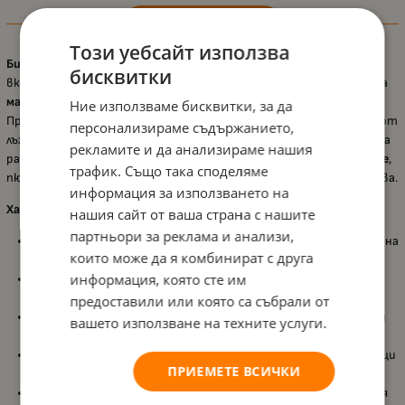
Информация
Този уебсайт използва
Био плодова закуска HiPP Hippis – ябълка, ягода и банан, 100 g
е
бисквитки
вкусно плодово пюре с нежна текстура, създадено специално за
малки деца, които се учат да се хранят самостоятелно
.
Ние използваме бисквитки, за да
Практичната опаковка позволява лесна консумация без нужда от
персонализираме съдържанието,
лъжица, което прави продукта идеален за похапване по време на
рекламите и да анализираме нашия
разходка, пътуване или игра. Приготвено от
100% био плодове
,
трафик. Също така споделяме
пюрето предлага естествен вкус и ценни хранителни вещества.
информация за използването на
Характеристики:
нашия сайт от ваша страна с нашите
партньори за реклама и анализи,
Подходящо за деца над 4 месеца
, съобразено с ранния етап на
които може да я комбинират с друга
захранване;
информация, която сте им
100% био плодове – ябълка, ягода и банан
, осигуряват
естествен вкус и хранителна стойност;
предоставили или която са събрали от
Фино плодово пюре
, с нежна текстура, подходяща за малки
вашето използване на техните услуги.
деца;
Без добавена захар
, съдържа само естествено присъстващи
ПРИЕМЕТЕ ВСИЧКИ
захари от плодовете;
Без подсладители и концентриран сок
, запазва натуралния