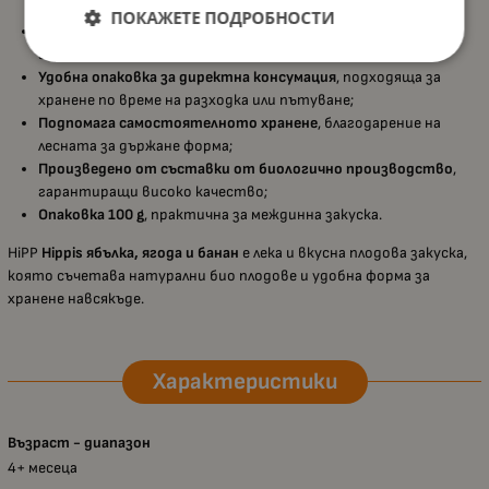
вкус на съставките;
ПОКАЖЕТЕ ПОДРОБНОСТИ
Без глутен
, подходящо за деца с чувствителност към
глутен;
Удобна опаковка за директна консумация
, подходяща за
хранене по време на разходка или пътуване;
Подпомага самостоятелното хранене
, благодарение на
лесната за държане форма;
Произведено от съставки от биологично производство
,
гарантиращи високо качество;
Опаковка 100 g
, практична за междинна закуска.
HiPP
Hippis ябълка, ягода и банан
е лека и вкусна плодова закуска,
която съчетава натурални био плодове и удобна форма за
хранене навсякъде.
Характеристики
Възраст - диапазон
4+ месеца