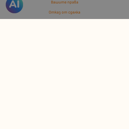
Вашите права
Отказ от сделка
За нас
Отзиви
Карта на сайта
Контакти
Контакти
Джулианис ООД
ЕИК: 206362719
info:at:kindermarket.bg