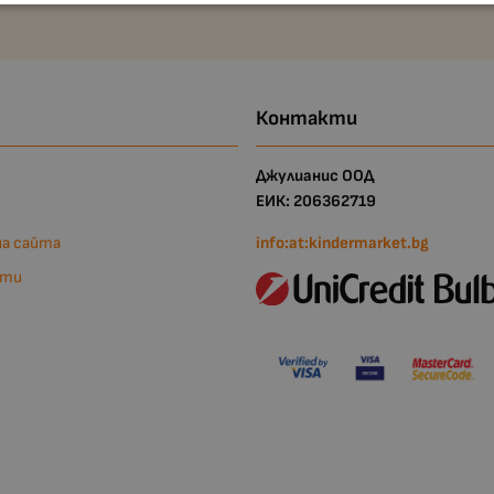
Контакти
Джулианис ООД
ЕИК: 206362719
и
на сайта
info:at:kindermarket.bg
кти