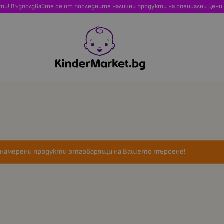
сти! Възползвайте се от последните налични продукти на специални цени.
W
 намерени продукти отговарящи на Вашето търсене!