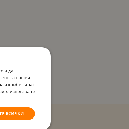
е и да
нето на нашия
 да я комбинират
ашето използване
ТЕ ВСИЧКИ