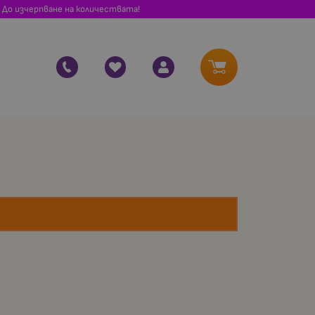
 До изчерпване на количествата!