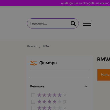
Ликвидация на складови налично
Начало
BMW
BM
Филтри
Няма
Рейтинг
(0)
(0)
(0)