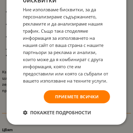
бисквитки
употреба;
Ние използваме бисквитки, за да
Цилиндрична форма
, удобна за съхранение на моливи,
персонализираме съдържанието,
химикалки и други пособия;
рекламите и да анализираме нашия
Компактен дизайн, който се побира лесно във всяка
трафик. Също така споделяме
ученическа раница;
Атрактивен
дизайн Avengers
, който се превръща в любим
информация за използването на
аксесоар за феновете на супергероите;
нашия сайт от ваша страна с нашите
Размери
21 x 8 x 8 см
, осигуряващи практичен обем;
партньори за реклама и анализи,
Обем
1,3 л
, достатъчен за основните ученически
които може да я комбинират с друга
принадлежности.
информация, която сте им
Kstationery „Отмъстителите“ е функционален и удобен
предоставили или която са събрали от
цилиндричен несесер, който съчетава практичност и любим
вашето използване на техните услуги.
геройски дизайн, превръщайки ученическия ден в още по-
приятно преживяване.
ПРИЕМЕТЕ ВСИЧКИ
Характеристики
ПОКАЖЕТЕ ПОДРОБНОСТИ
Цвят