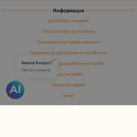
Информация
Доставка и плащане
Общи условия за ползване
Политиката за поверителност
Политика за използване на бисквитки
×
Имате въпрос?
Въпроси и разрешаване на спорове
Нека Ви помогна!
Вашите права
Отказ от сделка
За нас
Отзиви
Карта на сайта
Контакти