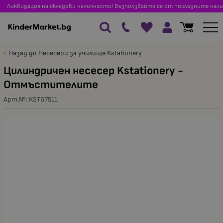
Ликвидация на складови наличности! Възползвайте се от последните нали
Назад до Несесери за училище Kstationery
Цилиндричен несесер Kstationery -
Отмъстителите
Арт.№:
KST67511