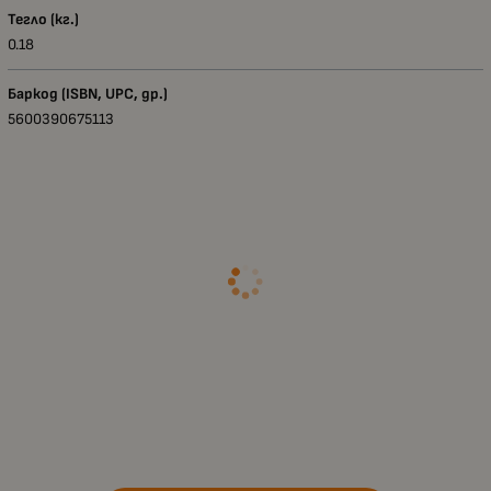
Тегло (кг.)
0.18
Баркод (ISBN, UPC, др.)
5600390675113