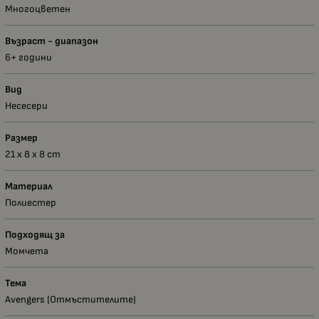
Многоцветен
Възраст - диапазон
6+ години
Вид
Несесери
Размер
21 х 8 x 8 сm
Материал
Полиестер
Подходящ за
Момчета
Тема
Avengers (Oтмъстителите)