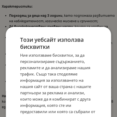
Характеристики:
Подходящ за деца над 3 години
, като подпомага развитието
на наблюдателност, логическо мислене и сръчност;
24 висококачествени дървени части
, които са удобни за
хващане и сглобяване от малки ръчички;
Двустранен дизайн
– цветна праисторическа сцена от
Този уебсайт използва
едната страна и черно-бяла илюстрация за оцветяване от
бисквитки
другата;
Развива координацията око–ръка
и креативността, като
Ние използваме бисквитки, за да
насърчава активното участие на детето;
персонализираме съдържанието,
Включен плакат
, който служи както за помощ при
рекламите и да анализираме нашия
подреждането, така и за красива декорация на детската
трафик. Също така споделяме
стая;
информация за използването на
Очарователна тема с динозаври и екзотични растения
,
нашия сайт от ваша страна с нашите
която разпалва въображението и любовта към природата.
партньори за реклама и анализи,
Hape – Динозаври
е идеален подарък за малките изследователи,
които може да я комбинират с друга
които обичат приключения, открития и забавление, съчетани в
информация, която сте им
едно вълнуващо преживяване.
предоставили или която са събрали от