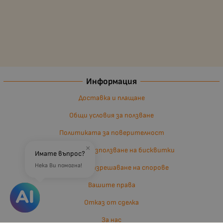
Информация
Доставка и плащане
Общи условия за ползване
Политиката за поверителност
×
Политика за използване на бисквитки
Имате въпрос?
Нека Ви помогна!
Въпроси и разрешаване на спорове
Вашите права
Отказ от сделка
За нас