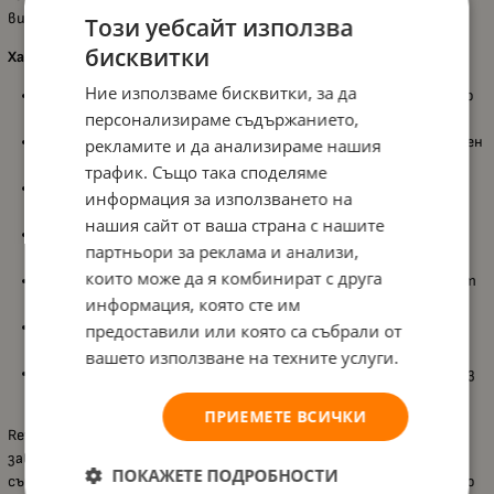
висока прецизност и приятно, плавно сглобяване.
Този уебсайт използва
бисквитки
Характеристики:
Ние използваме бисквитки, за да
Подходящ за деца
над 12 години
, като развива логическото
персонализираме съдържанието,
мислене и техническите умения;
Сглобяем дървен модел
на магически часовник с реалистичен
рекламите и да анализираме нашия
механизъм;
трафик. Също така споделяме
149 прецизно лазерно изрязани части
, осигуряващи точно
информация за използването на
напасване и лесен монтаж;
нашия сайт от ваша страна с нашите
Задвижване с гумен мотор
, който оживява механизма без
партньори за реклама и анализи,
електроника;
които може да я комбинират с друга
Навиване с ключ
, наподобяващо класическите часовници от
информация, която сте им
миналото;
Система от зъбни колела, махало и стрелки
, която
предоставили или която са събрали от
демонстрира принципите на механичното движение;
вашето използване на техните услуги.
Не е необходимо лепило
, всички елементи се сглобяват чрез
интелигентна конструкция.
ПРИЕМЕТЕ ВСИЧКИ
Revell „Магически часовник“ е повече от модел – това е
завладяващо пътешествие в света на механиката, което
ПОКАЖЕТЕ ПОДРОБНОСТИ
съчетава творчество, прецизност и удоволствието от ръчно