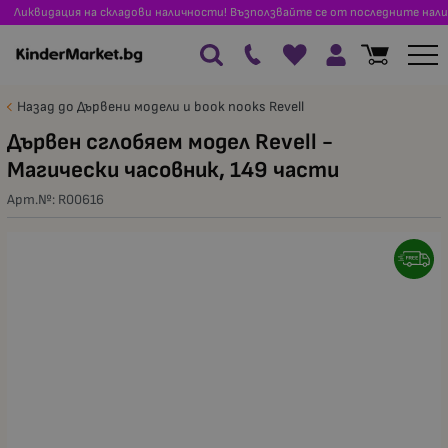
Ликвидация на складови наличности! Възползвайте се от последните нали
Назад до Дървени модели и book nooks Revell
Дървен сглобяем модел Revell -
Магически часовник, 149 части
Арт.№:
R00616