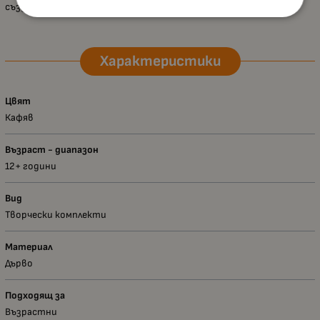
създаден работещ механизъм.
Характеристики
Цвят
Кафяв
Възраст - диапазон
12+ години
Вид
Творчески комплекти
Материал
Дърво
Подходящ за
Възрастни