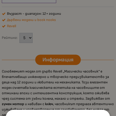
Възраст - диапазон: 12+ години
Дървени модели и book nooks
Revell
Рейтинг:
Информация
Сглобяемият модел от дърво Revell „Магически часовник“ е
впечатляващо инженерно и творческо предизвикателство за
деца над 12 години и любители на механиката. Този елегантен
модел съчетава класическата естетика на часовниците от
отминали епохи с интелигентна конструкция, която оживява
чрез система от зъбни колела, махало и стрелки. Задвижван от
гумен мотор
и навиван с
ключ
, часовникът предлага автентично
изживяване и удовлетворение от сглобяването, без нужда от
лепило. Лазерно изрязаните дървени елементи осигуряват