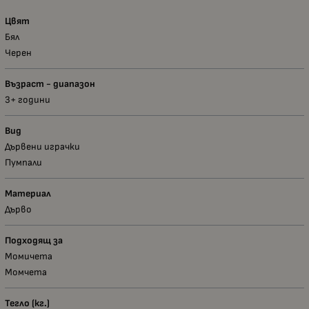
Цвят
Бял
Черен
Възраст - диапазон
3+ години
Вид
Дървени играчки
Пумпали
Материал
Дърво
Подходящ за
Момичета
Момчета
Тегло (кг.)