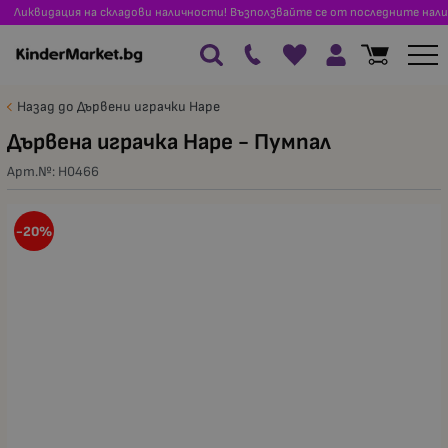
Ликвидация на складови наличности! Възползвайте се от последните нали
Назад до Дървени играчки Hape
Дървена играчка Hape - Пумпал
Арт.№:
H0466
-20%