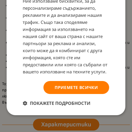
Ние използваме бисквитки, за да
Прозрачен и черен диск върху основата
– може да се
персонализираме съдържанието,
регулира, за да се види как промяната влияе на шарките;
рекламите и да анализираме нашия
Развива фините двигателни умения
– чрез завъртане,
трафик. Също така споделяме
наблюдение и експериментиране;
информация за използването на
Стимулира любознателността и логическото мислене
–
нашия сайт от ваша страна с нашите
децата изследват форма, движение и оптични илюзии;
Изработен от висококачествено дърво
– здрав, безопасен и
партньори за реклама и анализи,
приятен на допир;
които може да я комбинират с друга
Бои на водна основа
– напълно безвредни за децата;
информация, която сте им
Размери:
7 × 7 × 3,5 см;
предоставили или която са събрали от
Подходящ за деца над 3 години
– безопасен, образователен и
вашето използване на техните услуги.
занимателен.
Този пумпал превръща играта в малко откривателско
ПРИЕМЕТЕ ВСИЧКИ
приключение – съчетавайки движение, цвят и научно
любопитство, той радва и вдъхновява децата от всяка
възраст.
ПОКАЖЕТЕ ПОДРОБНОСТИ
Характеристики