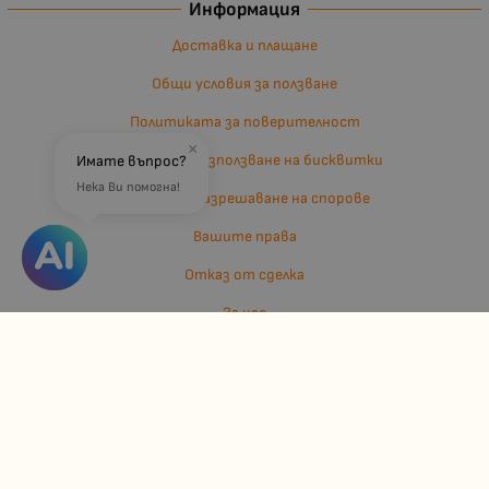
Информация
Доставка и плащане
Общи условия за ползване
Политиката за поверителност
×
Политика за използване на бисквитки
Имате въпрос?
Нека Ви помогна!
Въпроси и разрешаване на спорове
Вашите права
Отказ от сделка
За нас
Отзиви
Карта на сайта
Контакти