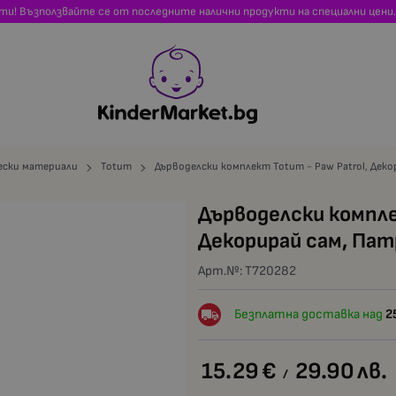
сти! Възползвайте се от последните налични продукти на специални цени.
ески материали
Totum
Дърводелски комплект Totum - Paw Patrol, Дек
Дърводелски компле
Декорирай сам, Пат
Арт.№:
T720282
Безплатна доставка над
2
15.29
€
29.90
лв.
/