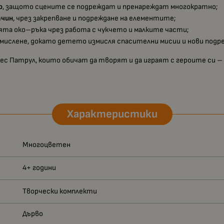
о
, защото сцените се подреждат и пренареждат многократно;
ачин
, чрез закрепване и подреждане на елементите;
ята око–ръка чрез работа с чукчето и малките части;
ислене, докато детето измисля спасителни мисии и нови подре
ес Патрул, които обичат да творят и да играят с героите си – 
Характеристики
Многоцветен
4+ години
Творчески комплекти
Дърво