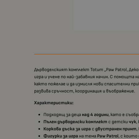
Дърводелският комплект Totum „Paw Patrol, Дек
игра и учене по най-забавния начин. С помощта н
както пожелае и да измисля нови спасителни прик
развива сръчност, координация и въображение.
Характеристики:
Подходящ за деца
над 4 години
, като е съоб
Пълен дърводелски комплект
с детски
чук
,
Коркова дъска за игра
с
двустранен принт
,
Фигурки за игра
на тема
Paw Patrol
, с коит