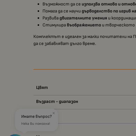
Възможност да се
използва отново и отнов
Помага да се научи
дърводелство по игрив н
Развива
двигателните умения
и координаци
Стимулира
въображението
и творческото м
Комплектът е идеален за малки почитатели на П
да се забавляват дълго време.
Цвят
Възраст - диапазон
×
Вид
Имате въпрос?
Нека Ви помогна!