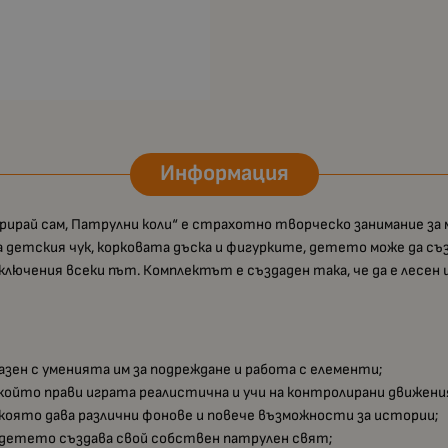
Информация
орирай сам, Патрулни коли“ е страхотно творческо занимание за
а детския чук, корковата дъска и фигурките, детето може да съз
лючения всеки път. Комплектът е създаден така, че да е лесен и 
разен с уменията им за подреждане и работа с елементи;
 който прави играта реалистична и учи на контролирани движени
 която дава различни фонове и повече възможности за истории;
о детето създава свой собствен патрулен свят;