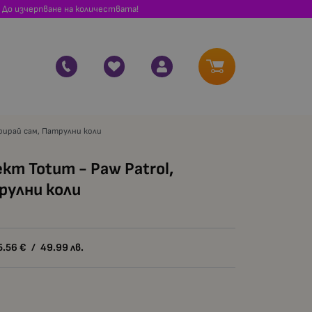
 До изчерпване на количествата!
орирай сам, Патрулни коли
кт Totum - Paw Patrol,
рулни коли
5.56
€
/
49.99
лв.