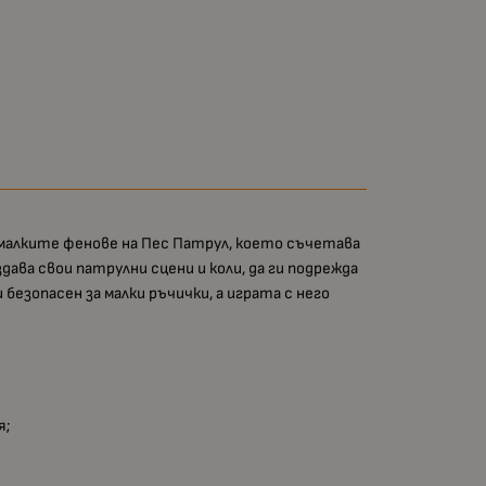
 малките фенове на Пес Патрул, което съчетава
дава свои патрулни сцени и коли, да ги подрежда
безопасен за малки ръчички, а играта с него
я;