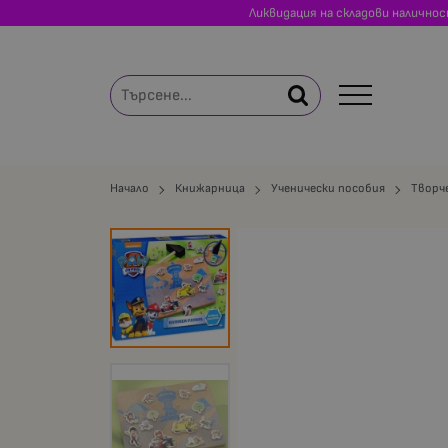
Ликвидация на складови налично
Начало
Книжарница
Ученически пособия
Творч