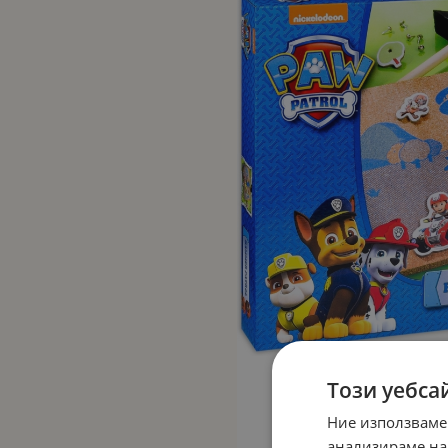
Този уебса
Ние използваме
анализираме на