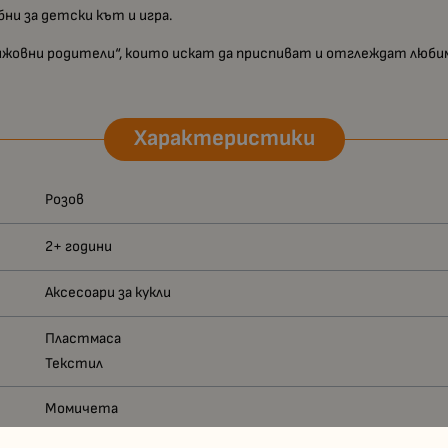
обни за детски кът и игра.
грижовни родители“, които искат да приспиват и отглеждат люби
Характеристики
Розов
2+ години
Аксесоари за кукли
Пластмаса
Текстил
Момичета