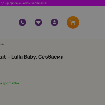
 До изчерпване на количествата!
кли
at - Lulla Baby, Сгъваема
а доставка
.