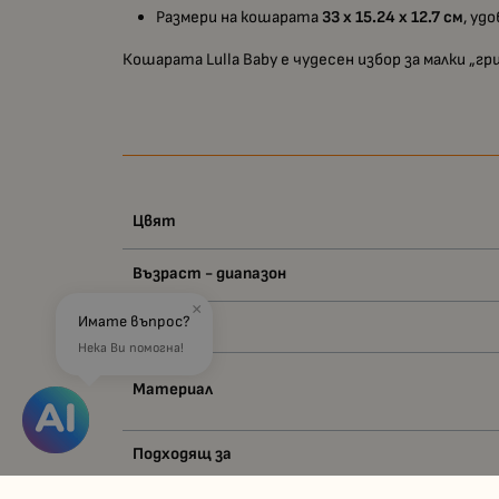
Размери на кошарата
33 х 15.24 х 12.7 см
, уд
Кошарата Lulla Baby е чудесен избор за малки „
Цвят
Възраст - диапазон
×
Имате въпрос?
Вид
Нека Ви помогна!
Материал
Подходящ за