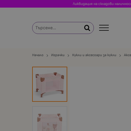
Ликвидация на складови налично
Начало
Играчки
Кукли и аксесоари за кукли
Акс