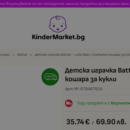
сти! Възползвайте се от последните налични продукти на специални цени.
есоари
Battat
Детска играчка Battat - Lulla Baby, Сгъваема кошара за ку
Детска играчка Batt
кошара за кукли
Арт.№:
BTBAB7619
Този продукт е с
безплатн
35.74
€
69.90
лв.
/