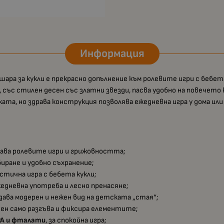
Информация
ошара за кукли е прекрасно допълнение към ролевите игри с бебет
 със стилен десен със златни звезди, пасва удобно на повечето к
еката, но здрава конструкция позволява ежедневна игра у дома или
чава ролевите игри и грижовността;
биране и удобно съхранение;
листична игра с бебета кукли;
жедневна употреба и лесно пренасяне;
дава модерен и нежен вид на детската „стая“;
тен само разгъва и фиксира елементите;
PA и фталати
, за спокойна игра;