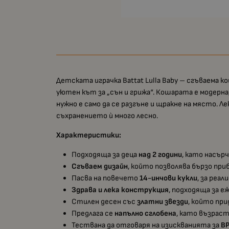
Детската играчка Battat Lulla Baby – сгъваема к
уютен кът за „сън и грижа“. Кошарата е модерна,
нужно е само да се разгъне и щракне на място. Л
съхранението ѝ много лесно.
Характеристики:
Подходяща за деца
над 2 години
, като насър
Сгъваем дизайн
, който позволява бързо при
Пасва на повечето
14-инчови кукли
, за реа
Здрава и лека конструкция
, подходяща за е
Стилен десен със
златни звезди
, който при
Предлага се
напълно сглобена
, като възрас
Тествана да отговаря на изискванията за
B