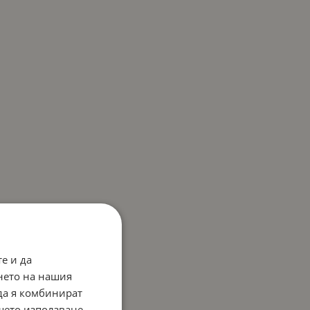
е и да
нето на нашия
 да я комбинират
ашето използване