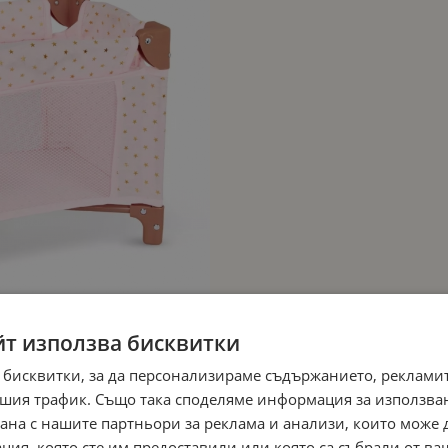
йт използва бисквитки
 бисквитки, за да персонализираме съдържанието, рекламит
шия трафик. Също така споделяме информация за използва
рана с нашите партньори за реклама и анализи, които може
ция, която сте им предоставили или която са събрали от в