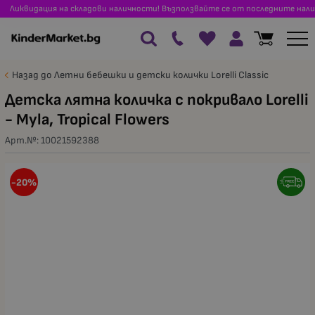
Ликвидация на складови наличности! Възползвайте се от последните нали
Назад до Летни бебешки и детски колички Lorelli Classic
Детска лятна количка с покривало Lorelli
- Myla, Tropical Flowers
Арт.№:
10021592388
-20%