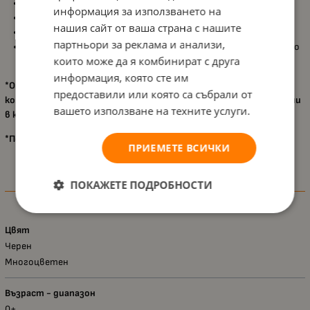
Регулируема облегалка;
информация за използването на
Регулируема подложка за крачета;
нашия сайт от ваша страна с нашите
Мрежеста част на сенника за по-добра вентилация;
партньори за реклама и анализи,
Размери: в разгънато положение: 89 х 49 х 102 cm; В сгънато
които може да я комбинират с друга
положение: 67 х 49 х 26 cm.
информация, която сте им
*Опция за монтаж на
Столче за кола Comet
(не е включено в
предоставили или която са събрали от
комплекта) чрез
Адаптори 5001003
(адапторите не са включени
вашето използване на техните услуги.
в комплекта).
*Подходяща за самолет.
ПРИЕМЕТЕ ВСИЧКИ
ПОКАЖЕТЕ ПОДРОБНОСТИ
Характеристики
Цвят
Черен
Многоцветен
Възраст - диапазон
0+