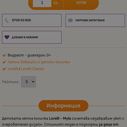
КУПИ
бр.
0700 50 900
НАПРАВИ ЗАПИТВАНЕ
ДОБАВИ В ЛЮБИМИ
Възраст - диапазон: 0+
Летни бебешки и детски колички
Lorelli
/
Lorelli Classic
Рейтинг:
Информация
Детската лятна количка
Lorelli - Myla
съчетава незабравим уют с
очарователен дизайн. Стилният модел е подходящ
за деца от