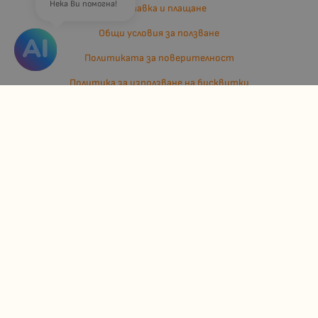
Нека Ви помогна!
Доставка и плащане
Общи условия за ползване
Политиката за поверителност
Политика за използване на бисквитки
Въпроси и разрешаване на спорове
Вашите права
Отказ от сделка
За нас
Отзиви
Карта на сайта
Контакти
Контакти