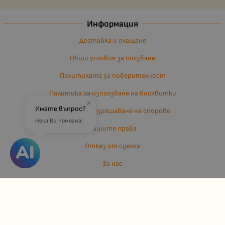
Информация
Доставка и плащане
Общи условия за ползване
Политиката за поверителност
Политика за използване на бисквитки
×
Имате въпрос?
Въпроси и разрешаване на спорове
Нека Ви помогна!
Вашите права
Отказ от сделка
За нас
Отзиви
Карта на сайта
Контакти