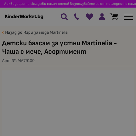
Ликвидация на складови наличности! Възползвайте се от последните нали
Назад до Игри за мода Martinelia
Детски балсам за устни Martinelia -
Чаша с мече, Асортимент
Арт.№:
MA79100