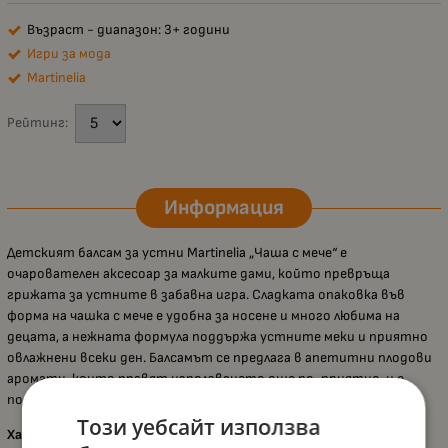
Възраст - диапазон: 3+ години
Игри за мода
Martinelia
Рейтинг:
Информация
Детският балсам за устни Martinelia „Чаша с мече“ е
очарователен аксесоар за малките дами, който превръща
грижата за устните в забавна игра. Сладката опаковка във
форма на чашка с мече е удобна за носене и много любима на
децата, а нежната формула поддържа устните меки и приятно
овлажнени всеки ден. Балсамът се предлага в апетитни плодови
аромати, които правят използването още по-приятно, и е
подходящ за ежедневна употреба от деца над 3 години.
Този уебсайт използва
Характеристики: