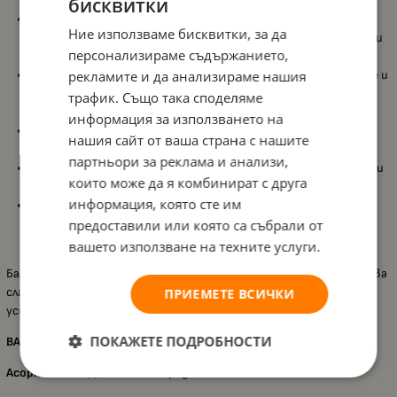
бисквитки
Детски балсам за устни
Martinelia Cup Lip Balm
в забавна
Ние използваме бисквитки, за да
опаковка „чаша с мече“, която привлича вниманието и прави
персонализираме съдържанието,
продукта любим аксесоар;
рекламите и да анализираме нашия
Предлага се в
4 различни вкуса
– диня, зелена ябълка, грозде и
ананас, за повече разнообразие и настроение при всяко
трафик. Също така споделяме
нанасяне;
информация за използването на
Нежна формула, която
овлажнява и подхранва
устните,
нашия сайт от ваша страна с нашите
като ги оставя меки и комфортни през деня;
партньори за реклама и анализи,
Подходящ за деца
над 3 години
, удобен за носене в раничка и
които може да я комбинират с друга
използване у дома или навън;
информация, която сте им
Детската козметика на Martinelia е
дерматологично
предоставили или която са събрали от
тествана
и създадена специално за деца, за спокойна
ежедневна употреба.
вашето използване на техните услуги.
Балсамът „Чаша с мече“ е чудесен малък подарък, който съчетава
сладък дизайн, вкусни аромати и нежна грижа за детските
ПРИЕМЕТЕ ВСИЧКИ
устни.
ПОКАЖЕТЕ ПОДРОБНОСТИ
ВАЖНО!!!
Асортимен
т! Доставка според наличностите!