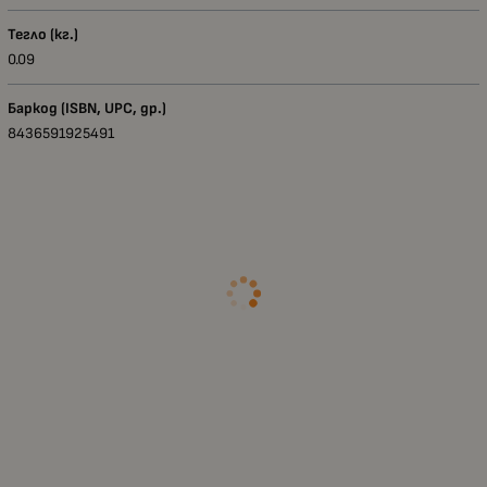
Тегло (кг.)
0.09
Баркод (ISBN, UPC, др.)
8436591925491