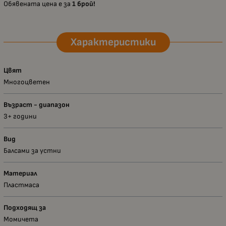
Обявената цена е за
1 брой!
Характеристики
Цвят
Многоцветен
Възраст - диапазон
3+ години
Вид
Балсами за устни
Материал
Пластмаса
Подходящ за
Момичета