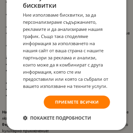
Включва
електронен светещ котлон
и
звукови ефекти за
бисквитки
готвене
, осигуряващи по-реалистична ролева игра;
Ние използваме бисквитки, за да
Вграден шкаф
с илюстриран фон,
микровълнова фурна
и
фурна с щракащи копчета
;
персонализираме съдържанието,
Включва
1 метална тава
и
1 шпатула
;
рекламите и да анализираме нашия
Компактен и здрав дизайн
с практично място за съхранение
трафик. Също така споделяме
на аксесоари;
информация за използването на
Насърчава
креативността
и
въображението
по време на
нашия сайт от ваша страна с нашите
игра;
партньори за реклама и анализи,
Изисква
лесен монтаж
, подходящ за домашна употреба;
които може да я комбинират с друга
Всички покрития са
нетоксични и безопасни за деца
;
Съответства на международните стандарти за
информация, която сте им
безопасност
EN71
и
ASTM
;
предоставили или която са събрали от
Размери на опаковката:
44 x 15 x 64 см;
вашето използване на техните услуги.
Подходяща за
възраст над 3 години
;
Аксесоарите и храната за играчки не са включени в
ПРИЕМЕТЕ ВСИЧКИ
комплекта.
Hape – Многофункционална кухня
е перфектен избор за малките
ПОКАЖЕТЕ ПОДРОБНОСТИ
любители на готвенето, които обичат
да имитират
възрастните и да творят
, превръщайки всяка игра в истинско
кулинарно приключение!