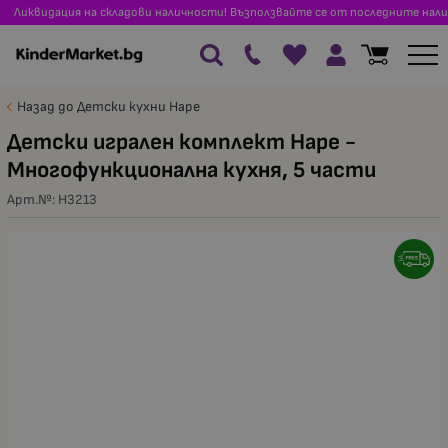
Ликвидация на складови наличности! Възползвайте се от последните нали
Назад до Детски кухни Hape
Детски игрален комплект Hape -
Многофункционална кухня, 5 части
Арт.№:
H3213