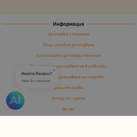
Информация
Доставка и плащане
Общи условия за ползване
Политиката за поверителност
Политика за използване на бисквитки
×
Имате въпрос?
Въпроси и разрешаване на спорове
Нека Ви помогна!
Вашите права
Отказ от сделка
За нас
Отзиви
Карта на сайта