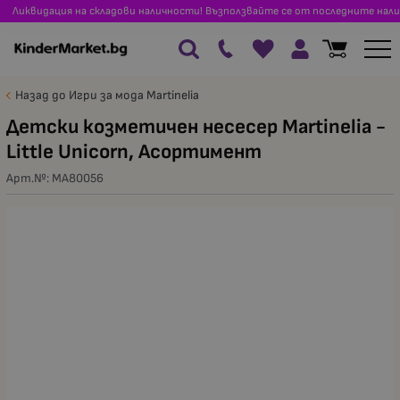
Ликвидация на складови наличности! Възползвайте се от последните нали
Назад до Игри за мода Martinelia
Детски козметичен несесер Martinelia -
Little Unicorn, Асортимент
Арт.№:
MA80056