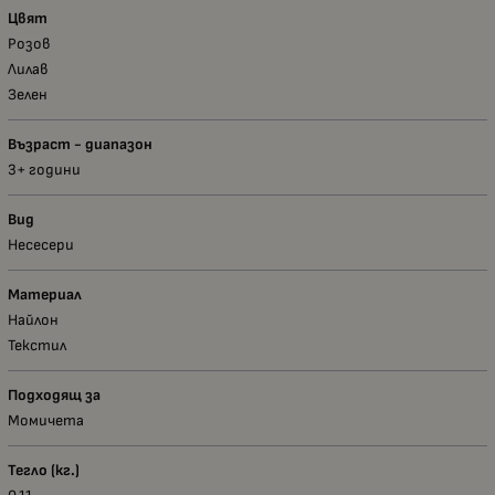
Цвят
Розов
Лилав
Зелен
Възраст - диапазон
3+ години
Вид
Несесери
Материал
Найлон
Текстил
Подходящ за
Момичета
Тегло (кг.)