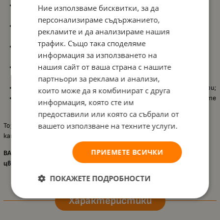
Подходящ за деца
над 3 години
, съобразен с ежедневната
Ние използваме бисквитки, за да
употреба и нуждите на децата;
персонализираме съдържанието,
Детски козметичен несесер с дизайн
Little Unicorn
, с
рекламите и да анализираме нашия
еднорози, които добавят весел акцент;
трафик. Също така споделяме
Подходящ за съхранение на
детски гримове
или
училищни
информация за използването на
пособия
, за по-организирано подреждане;
нашия сайт от ваша страна с нашите
Компактен и удобен за носене в раница или чанта, за да е
винаги под ръка;
партньори за реклама и анализи,
Размер
15 х 22 х 3,5 см
, подходящ за дребни вещи и аксесоари;
които може да я комбинират с друга
Предлага се
без аксесоари
, което позволява да го използвате
информация, която сте им
според нуждите на детето.
предоставили или която са събрали от
вашето използване на техните услуги.
Този несесер е чудесен избор за дете, което обича еднорози,
като съчетава практичност и красив дизайн за всеки ден.
ПРИЕМЕТЕ ВСИЧКИ
ВАЖНО!!! Асортимент! Доставка според наличните
цветове!
Обявената цена е за 1 брой!
ПОКАЖЕТЕ ПОДРОБНОСТИ
Характеристики