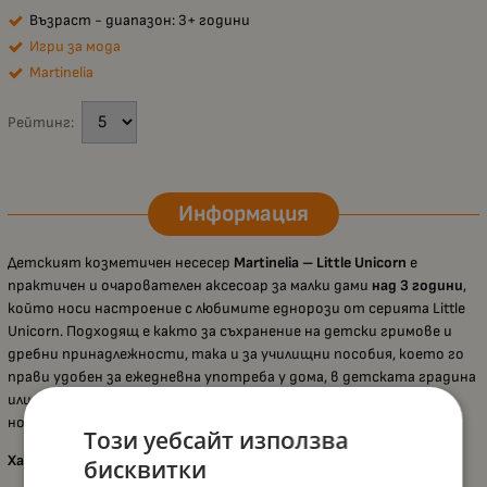
Възраст - диапазон: 3+ години
Игри за мода
Martinelia
Рейтинг:
Информация
Детският козметичен несесер
Martinelia – Little Unicorn
е
практичен и очарователен аксесоар за малки дами
над 3 години
,
който носи настроение с любимите еднорози от серията Little
Unicorn. Подходящ е както за съхранение на детски гримове и
дребни принадлежности, така и за училищни пособия, което го
прави удобен за ежедневна употреба у дома, в детската градина
или в училище. Несесерът е с компактен размер и е лесен за
носене в раница или чанта, като се предлага без аксесоари.
Този уебсайт използва
Характеристики:
бисквитки