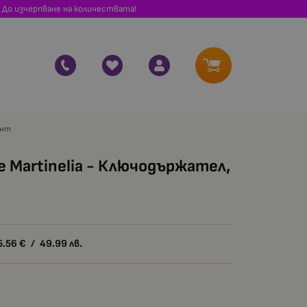
 До изчерпване на количествата!
ент
е Martinelia - Ключодържател,
5.56
€
/
49.99
лв.