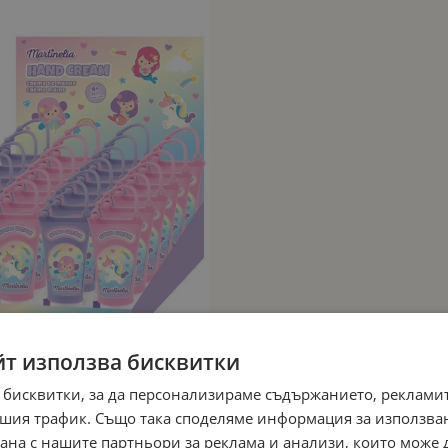
йт използва бисквитки
 бисквитки, за да персонализираме съдържанието, рекламит
шия трафик. Също така споделяме информация за използва
рана с нашите партньори за реклама и анализи, които може