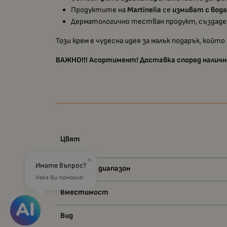
Продуктите на
Martinelia
се
измиват с вод
Дерматологично тестван продукт, създаден 
Този крем е чудесна идея за малък подарък, кой
ВАЖНО!!! Асортимент! Доставка според налично
Цвят
×
Имате въпрос?
Възраст - диапазон
Нека Ви помогна!
Вместимост
Вид