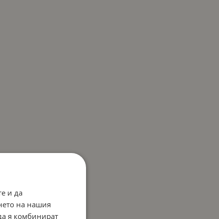
е и да
нето на нашия
 да я комбинират