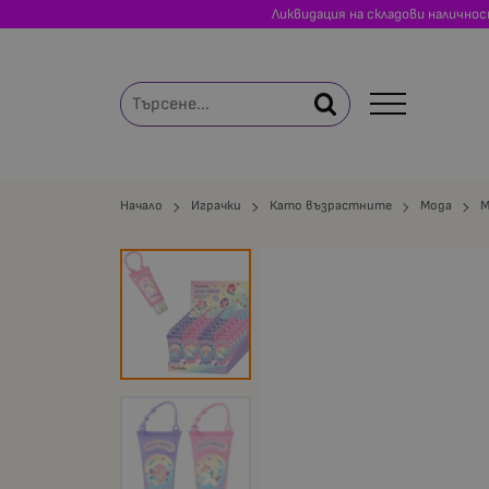
Ликвидация на складови налично
Начало
Играчки
Като възрастните
Мода
M