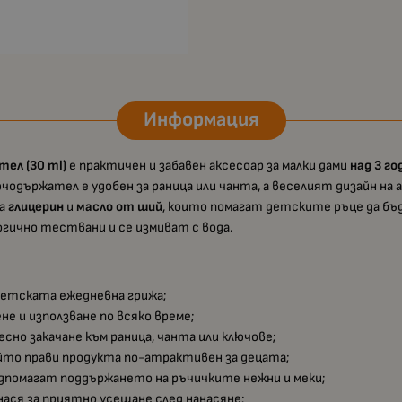
Информация
тел (30 ml)
е практичен и забавен аксесоар за малки дами
над 3 го
одържател е удобен за раница или чанта, а веселият дизайн н
жа
глицерин
и
масло от ший
, които помагат детските ръце да бъ
гично тествани и се измиват с вода.
 детската ежедневна грижа;
ене и използване по всяко време;
есно закачане към раница, чанта или ключове;
ойто прави продукта по-атрактивен за децата;
одпомагат поддържането на ръчичките нежни и меки;
нася за приятно усещане след нанасяне;