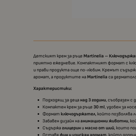
Детският крем за ръце
Martinelia – Ключодържа
приятно ежедневие. Компактният формат с ключ
и прави продукта още по-любим. Кремът съдър
аромат, а продуктите на
Martinelia
са дерматоло
Характеристики:
Подходящ за деца
над 3 години
, съобразен с
Компактен крем за ръце
30 ml
, удобен за нос
Формат
ключодържател
, който позволява л
Забавен дизайн на
анимационни животни
, к
Съдържа
глицерин
и
масло от ший
, които п
Оставя
фин и изискан аромат
, който допри