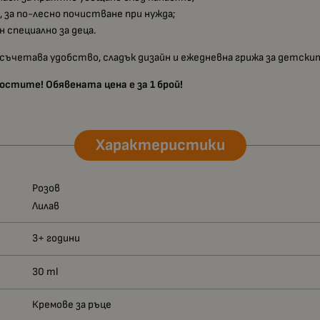
а
, за по-лесно почистване при нужда;
специално за деца.
то съчетава удобство, сладък дизайн и ежедневна грижа за детски
стите! Обявената цена е за 1 брой!
Характеристики
Розов
Лилав
3+ години
30 ml
Кремове за ръце