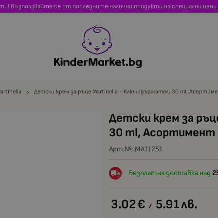
сти! Възползвайте се от последните налични продукти на специални цени.
artinelia
Детски крем за ръце Martinelia - Ключодържател, 30 ml, Асортим
Детски крем за ръц
30 ml, Асортимент
Арт.№:
MA11251
Безплатна доставка над
2
3.02
€
5.91
лв.
/