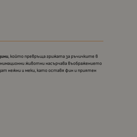
дини
, който превръща грижата за ръчичките в
а анимационни животни насърчава въображението
дат нежни и меки, като оставя фин и приятен