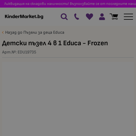
Ликвидация на складови наличности! Възползвайте се от последните нали
Назад до Пъзели за деца Educa
Детски пъзел 4 в 1 Educa - Frozen
Арт.№:
EDU19735