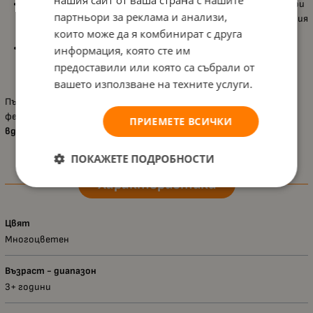
Ярки и магични изображения
– представят любимите герои
партньори за реклама и анализи,
от
Frozen
в красиви сцени, които пренасят децата в ледения
които може да я комбинират с друга
свят на приключенията;
Произведен от Educa Borras
– световен лидер в
информация, която сте им
производството на пъзели, известен със своето
високо
предоставили или която са събрали от
качество, безопасност и креативност
.
вашето използване на техните услуги.
Пъзелът
Educa 4 в 1 – Frozen
е перфектен подарък за малките
фенове на Елза и Анна – съчетава
забавление, учене и
ПРИЕМЕТЕ ВСИЧКИ
вдъхновение
в едно вълшебно преживяване.
ПОКАЖЕТЕ ПОДРОБНОСТИ
Характеристики
Цвят
Многоцветен
Възраст - диапазон
3+ години