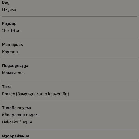
Вид
Пъзели
Размер
16 х 16 сm
Материал
Картон
Подходящ за
Момичета
Тема
Frozen (Замръзналото кралство)
Типове пъзели
Квадратни пъзели
Няколко в един
Изображения