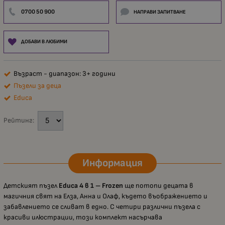
0700 50 900
НАПРАВИ ЗАПИТВАНЕ
ДОБАВИ В ЛЮБИМИ
Възраст - диапазон: 3+ години
Пъзели за деца
Educa
Рейтинг:
Информация
Детският пъзел
Educa 4 в 1 – Frozen
ще потопи децата в
магичния свят на Елза, Анна и Олаф, където въображението и
забавлението се сливат в едно. С четири различни пъзела с
красиви илюстрации, този комплект насърчава