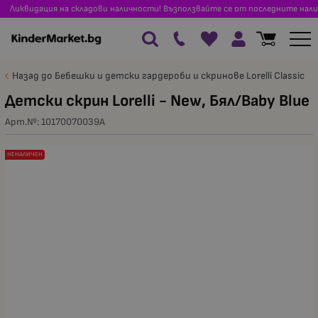
Ликвидация на складови наличности! Възползвайте се от последните нали
Назад до Бебешки и детски гардероби и скринове Lorelli Classic
Детски скрин Lorelli - New, Бял/Baby Blue
Арт.№:
10170070039A
НЕНАЛИЧЕН