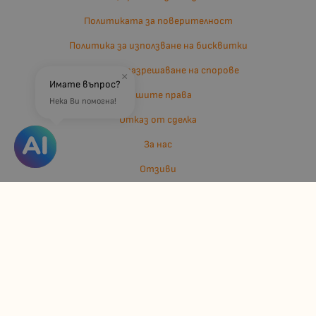
Политиката за поверителност
Политика за използване на бисквитки
Въпроси и разрешаване на спорове
×
Имате въпрос?
Вашите права
Нека Ви помогна!
Отказ от сделка
За нас
Отзиви
Карта на сайта
Контакти
Контакти
Джулианис ООД
ЕИК: 206362719