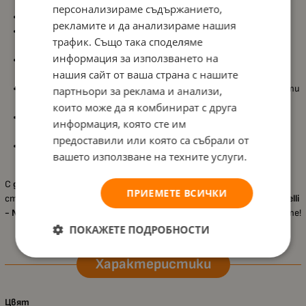
персонализираме съдържанието,
Външни размери:
81х50х86 см
рекламите и да анализираме нашия
Чекмеджета:
4 големи чекмеджета за удобство при
трафик. Също така споделяме
съхранение
информация за използването на
Материал:
18 мм ламинирано ПДЧ (melamine chipboard) с
нашия сайт от ваша страна с нашите
високо качество
Съответствие:
Отговаря на всички европейски стандарти
партньори за реклама и анализи,
за безопасност
които може да я комбинират с друга
Лесен монтаж:
Висококачествена сглобка и подробна
информация, която сте им
инструкция за стъпка по стъпка
предоставили или която са събрали от
Функционалност:
Идеално решение за детската стая, не
вашето използване на техните услуги.
заема много място
С
детския скрин Lorelli - New
, вие осигурявате практично и
ПРИЕМЕТЕ ВСИЧКИ
стилно решение за съхранение в детската стая. Изберете
Lorelli
- New
и добавете уют и ред в пространството на вашето дете!
ПОКАЖЕТЕ ПОДРОБНОСТИ
Характеристики
Цвят