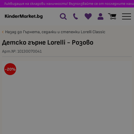
Ликвидация на складови наличности! Възползвайте се от последните нали
Назад до Гърнета, седалки и степенки Lorelli Classic
Детско гърне Lorelli - Розово
Арт.№:
10130070041
-20%