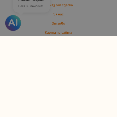
Отказ от сделка
Нека Ви помогна!
За нас
Отзиви
Карта на сайта
Контакти
Контакти
Джулианис ООД
ЕИК: 206362719
info:at:kindermarket.bg