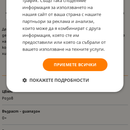
трафик. Също така споделяме
почистване, което улеснява родителите в поддържането
на хигиена.
информация за използването на
Анатомична форма
: Специално проектирано, за да предлага
нашия сайт от ваша страна с нашите
комфорт на детето по време на използване.
партньори за реклама и анализи,
които може да я комбинират с друга
Детското гърне
Lorelli
е практично и удобно решение за всяко
информация, която сте им
дете, което преминава от пелени към самостоятелно ползване
на тоалетната. Създадено с внимание към безопасността и
предоставили или която са събрали от
комфорта, то е идеалният помощник в процеса на обучение на
вашето използване на техните услуги.
хигиенни навици.
ПРИЕМЕТЕ ВСИЧКИ
Характеристики
ПОКАЖЕТЕ ПОДРОБНОСТИ
Цвят
Розов
Възраст - диапазон
0+