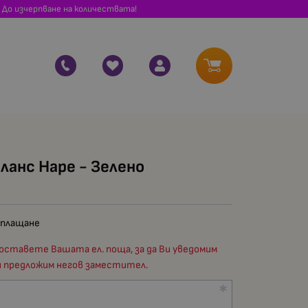
 До изчерпване на количествата!
ланс Hape - Зелено
 плащане
оставете Вашата ел. поща, за да Ви уведомим
и предложим негов заместител.