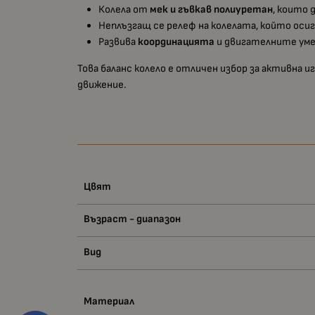
Колела от
мек и гъвкав полиуретан
, които 
Неплъзгащ се релеф на колелата, който оси
Развива
координацията
и двигателните уме
Това баланс колело е отличен избор за активна 
движение.
Цвят
Възраст - диапазон
Вид
Материал