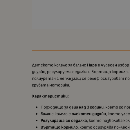
Детското колело за баланс
Hape
е чудесен избор
дизайн, регулируема седалка и въртящо кормило, 
полиуретан с неплъзгащ се релеф осигуряват по
грубата моторика.
Характеристики:
Подходящо за деца
над 3 години
, което го п
Баланс колело с
олекотен дизайн
, което уле
Регулираща се седалка
, която позволява кол
Въртящо кормило
, което осигурява по-лес