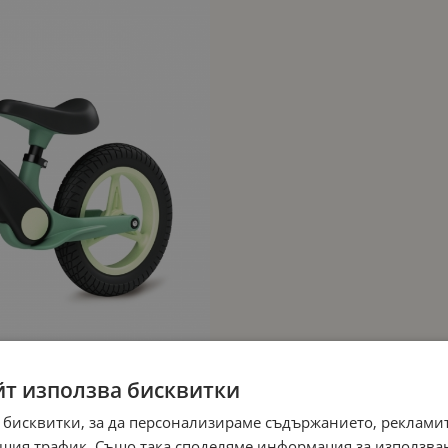
йт използва бисквитки
 бисквитки, за да персонализираме съдържанието, рекламит
шия трафик. Също така споделяме информация за използва