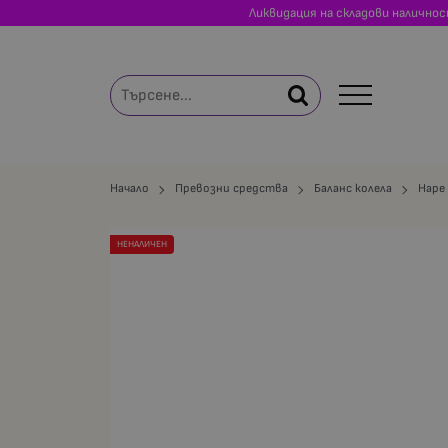
Ликвидация на складови налично
Начало
Превозни средства
Баланс колела
Hape
НЕНАЛИЧЕН