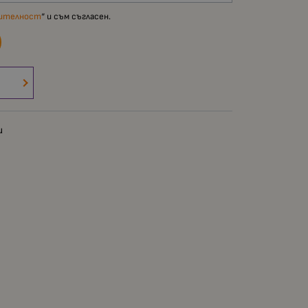
рителност
“ и съм съгласен.
и