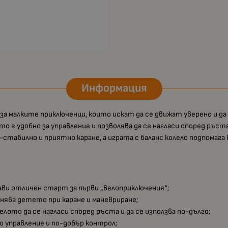
Информация
 за малките приключенци, които искат да се движат уверено и да
то е удобно за управление и позволява да се нагласи според ръс
-стабилно и приятно каране, а играта с баланс колело подпомаг
рави отличен старт за първи „велоприключения“;
снява детето при каране и маневриране;
елото да се нагласи според ръста и да се използва по-дълго;
но управление и по-добър контрол;