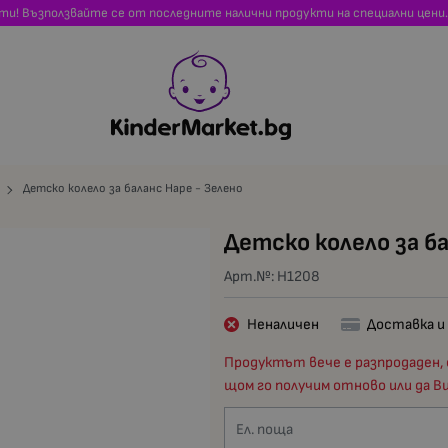
сти! Възползвайте се от последните налични продукти на специални цени.
Детско колело за баланс Hape - Зелено
Детско колело за ба
Арт.№:
H1208
Неналичен
Доставка и
Продуктът вече е разпродаден, 
щом го получим отново или да В
Ел. поща