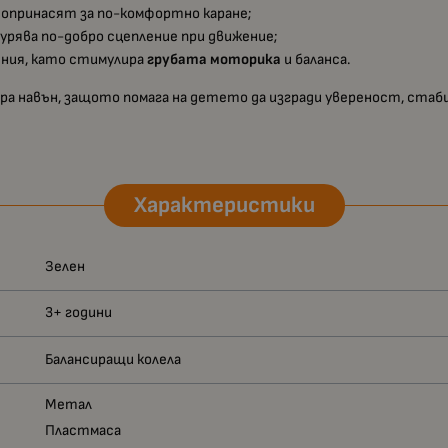
допринасят за по-комфортно каране;
гурява по-добро сцепление при движение;
ния, като стимулира
грубата моторика
и баланса.
игра навън, защото помага на детето да изгради увереност, стаб
Характеристики
Зелен
3+ години
Балансиращи колела
Метал
Пластмаса