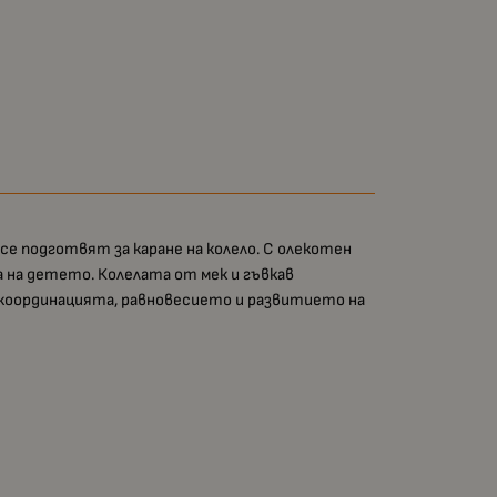
 се подготвят за каране на колело. С олекотен
та на детето. Колелата от мек и гъвкав
а координацията, равновесието и развитието на