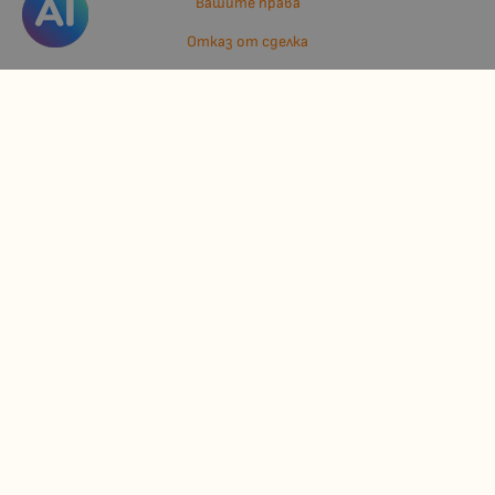
Вашите права
Отказ от сделка
За нас
Отзиви
Карта на сайта
Контакти
Контакти
Джулианис ООД
ЕИК: 206362719
info:at:kindermarket.bg