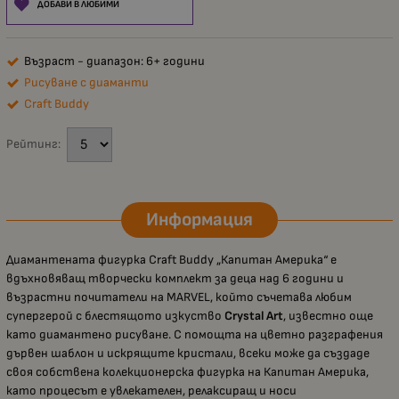
ДОБАВИ В ЛЮБИМИ
Възраст - диапазон: 6+ години
Рисуване с диаманти
Craft Buddy
Рейтинг:
Информация
Диамантената фигурка Craft Buddy „Капитан Америка“ е
вдъхновяващ творчески комплект за деца над 6 години и
възрастни почитатели на MARVEL, който съчетава любим
супергерой с блестящото изкуство
Crystal Art
, известно още
като диамантено рисуване. С помощта на цветно разграфения
дървен шаблон и искрящите кристали, всеки може да създаде
своя собствена колекционерска фигурка на Капитан Америка,
като процесът е увлекателен, релаксиращ и носи