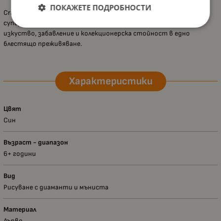
ПОКАЖЕТЕ ПОДРОБНОСТИ
Craft Buddy „Капитан Америка“ е отличен избор за фенове на
супергероите и творческите занимания, като съчетава
изкуство, забавление и колекционерска стойност в едно
блестящо преживяване.
Характеристики
Цвят
Син
Възраст - диапазон
6+ години
Вид
Рисуване с диаманти и мъниста
Материал
Дърво