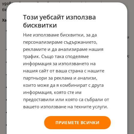
удовлетворение. Готовата фигурка е ефектна декорация за
бюро, рафт или колекционерска витрина.
Този уебсайт използва
Характеристики:
бисквитки
Подходяща за деца и възрастни
над 6 години
, като
Ние използваме бисквитки, за да
подпомага развитието на концентрацията, търпението и
персонализираме съдържанието,
фината моторика;
рекламите и да анализираме нашия
Crystal Art Buddies
комплект с MARVEL герой
Капитан
трафик. Също така споделяме
Америка
, за създаване на блестяща колекционерска фигурка;
Дървен шаблон с лепяща основа
, разграфен по цветове, за
информация за използването на
лесно и прецизно подреждане на кристалите;
нашия сайт от ваша страна с нашите
Дървена стойка
за стабилно поставяне и красиво
партньори за реклама и анализи,
представяне на готовата фигурка;
които може да я комбинират с друга
Включени
химикалка за кристали
,
легенче за кристали
и
информация, която сте им
восък
, за удобна и точна работа;
предоставили или която са събрали от
Плик с кристали
и
плик с цип
, за лесно сортиране и
вашето използване на техните услуги.
съхранение по време на изработката;
Фигурка с височина около
11 см
и основа с ширина
приблизително
8 см
, подходяща за декорация или колекция;
ПРИЕМЕТЕ ВСИЧКИ
Шаблонът и основата са изработени от
лазерно изрязан
шперплат
, осигуряващ здравина и прецизен завършек.