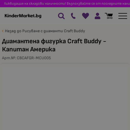
Ликвидация на складови наличности! Възползвайте се от последните нали
Назад до Рисуване с диаманти Craft Buddy
Диамантена фигурка Craft Buddy -
Капитан Америка
Арт.№:
CBCAFGR-MCU005