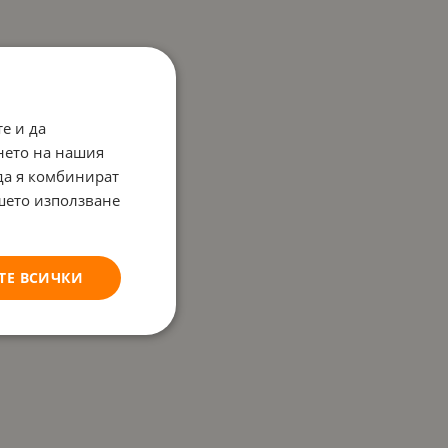
е и да
нето на нашия
 да я комбинират
ашето използване
ТЕ ВСИЧКИ