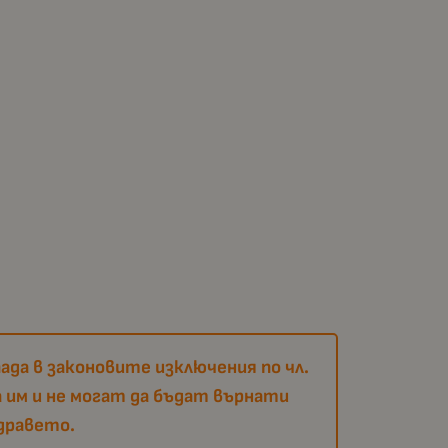
ада в законовите изключения по чл.
 им и не могат да бъдат върнати
дравето.