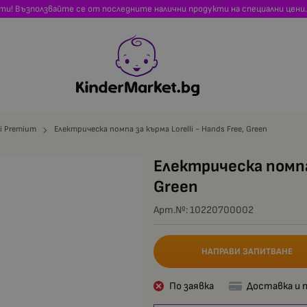
сти! Възползвайте се от последните налични продукти на специални цени.
li Premium
Електрическа помпа за кърма Lorelli - Hands Free, Green
Електрическа помпа 
Green
Арт.№:
10220700002
НАПРАВИ ЗАПИТВАНЕ
По заявка
Доставка и 