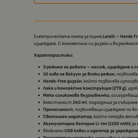
Електрическата помпа за кърма
Lorelli – Hands F
изцеждане. С компактния си дизайн и възможност
Характеристики:
3 режима на работа – масаж, изцеждане и 
10 нива на вакуум за всеки режим
, позволя
Hands-free дизайн
, който позволява използв
Лека и компактна конструкция (279 g)
, удо
Мека силиконова възглавничка
, осигуряващ
Вместимост
240 ml
, подходяща за събиране
Преносимост
, позволяваща изцеждане по вс
Светлинен индикатор
, който показва акти
Акумулаторна батерия Li-Ion (1100 mAh)
за 
Включени
USB кабел и адаптер за зареждан
Транспортна чантичка
, улесняваща съхран