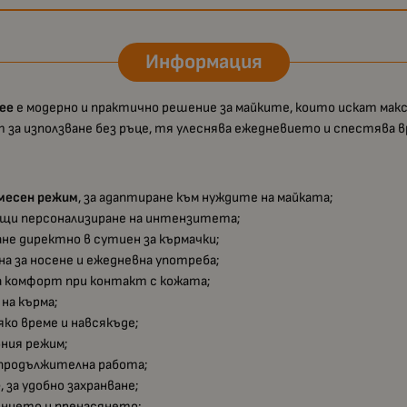
Информация
ree
е модерно и практично решение за майките, които искат макс
 за използване без ръце, тя улеснява ежедневието и спестява в
смесен режим
, за адаптиране към нуждите на майката;
ващи персонализиране на интензитета;
ане директно в сутиен за кърмачки;
бна за носене и ежедневна употреба;
а комфорт при контакт с кожата;
 на кърма;
яко време и навсякъде;
вния режим;
продължителна работа;
е
, за удобно захранване;
ението и пренасянето;