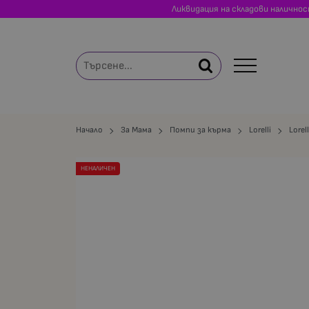
Ликвидация на складови налично
Начало
За Мама
Помпи за кърма
Lorelli
Lorel
НЕНАЛИЧЕН