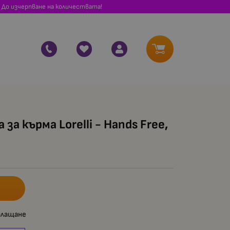
 До изчерпване на количествата!
за кърма Lorelli - Hands Free,
плащане