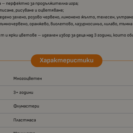
а – перфектно за продължителна игра;
 писане, рисуване и оцветяване;
ледено зелено, розово червено, лимонено жълто, телесен, ултрама
тъмночервено, оранжево, виолетово, лазурносиньо, лилаво, тъмна 
 и ярки цветове – идеален избор за деца над 3 години, които о
Характеристики
Многоцветен
3+ години
Флумастери
Пластмаса