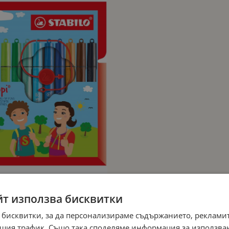
йт използва бисквитки
 бисквитки, за да персонализираме съдържанието, рекламит
шия трафик. Също така споделяме информация за използва