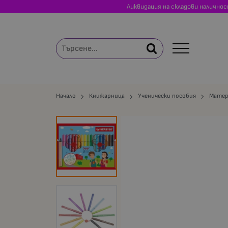
Ликвидация на складови налично
Начало
Книжарница
Ученически пособия
Матер