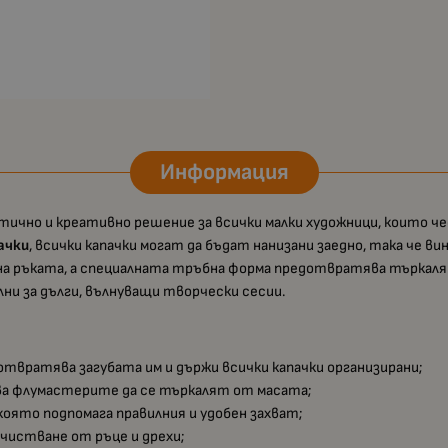
Информация
тично и креативно решение за всички малки художници, които ч
ачки
, всички капачки могат да бъдат нанизани заедно, така че в
 на ръката, а специалната тръбна форма предотвратява търкалян
ни за дълги, вълнуващи творчески сесии.
отвратява загубата им и държи всички капачки организирани;
ява флумастерите да се търкалят от масата;
 която подпомага правилния и удобен захват;
чистване от ръце и дрехи;