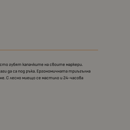
есто губят капачките на своите маркери.
инаги да са под ръка. Ергономичната триъгълна
е. С лесно миещо се мастило и 24-часова