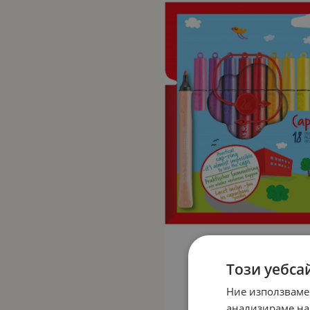
Този уебса
Ние използваме
анализираме на