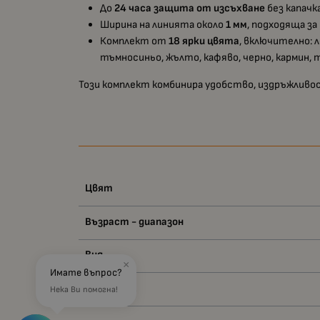
До
24 часа защита от изсъхване
без капачк
Ширина на линията около
1 мм
, подходяща за
Комплект от
18 ярки цвята
, включително: 
тъмносиньо, жълто, кафяво, черно, кармин, 
Този комплект комбинира удобство, издръжливост
Цвят
Възраст - диапазон
Вид
×
Имате въпрос?
Материал
Нека Ви помогна!