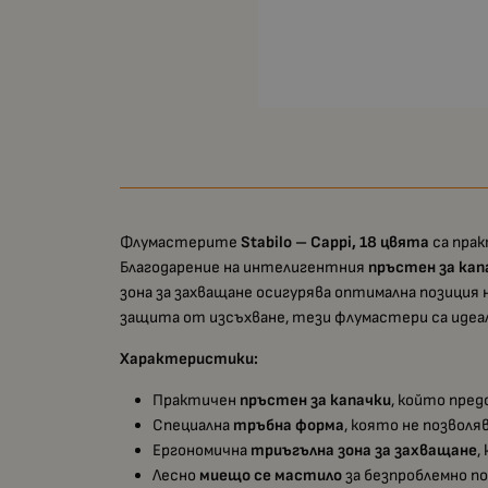
Флумастерите
Stabilo – Cappi, 18 цвята
са прак
Благодарение на интелигентния
пръстен за кап
зона за захващане осигурява оптимална позиция
защита от изсъхване, тези флумастери са идеал
Характеристики:
Практичен
пръстен за капачки
, който пред
Специална
тръбна форма
, която не позвол
Ергономична
триъгълна зона за захващане
,
Лесно
миещо се мастило
за безпроблемно по