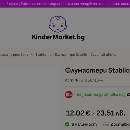
сти! Възползвайте се от последните налични продукти на специални цени.
иали за рисуване
Stabilo
Флумастери Stabilo - Cappi, 18 цвята
Флумастери Stabilo 
Арт.№:
ST168/18-4
Безплатна доставка над
2
12.02
€
23.51
лв.
/
В наличност
Доставка