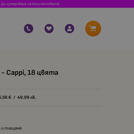
 До изчерпване на количествата!
- Cappi, 18 цвята
5.56
€
/
49.99
лв.
 и плащане