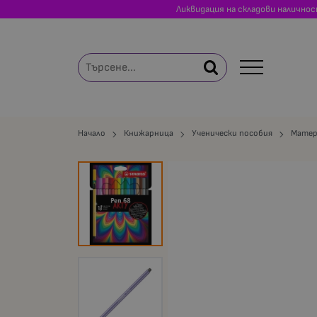
Ликвидация на складови налично
Начало
Книжарница
Ученически пособия
Матер