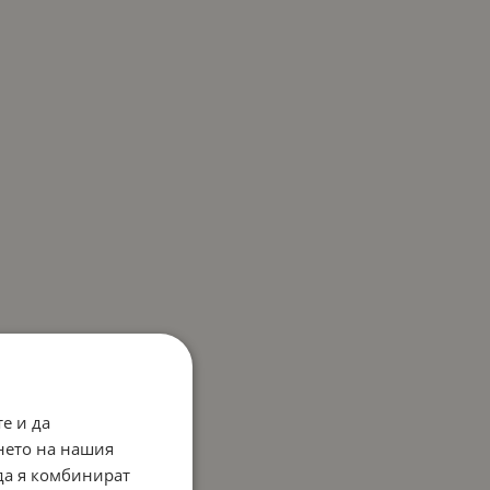
е и да
нето на нашия
 да я комбинират