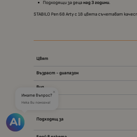
Подходящи за деца
над 3 години
.
STABILO Pen 68 Arty с 18 цвята съчетават каче
Цвят
Възраст - диапазон
Вид
×
Имате въпрос?
Материал
Нека Ви помогна!
Подходящ за
Брой в пакета