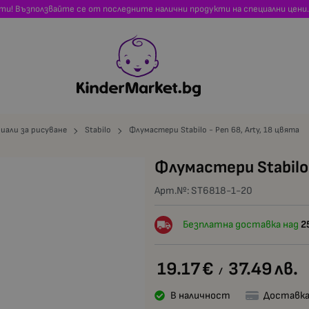
сти! Възползвайте се от последните налични продукти на специални цени.
иали за рисуване
Stabilo
Флумастери Stabilo - Pen 68, Arty, 18 цвята
Флумастери Stabilo 
Арт.№:
ST6818-1-20
Безплатна доставка над
2
19.17
€
37.49
лв.
/
В наличност
Доставка