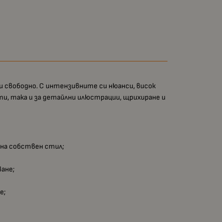
 и свободно. С интензивните си нюанси, висок
ти, така и за детайлни илюстрации, щрихиране и
 на собствен стил;
ване;
е;