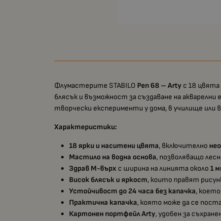
Флумастерите STABILO
Pen 68 – Arty
с 18 цвята
блясък и възможност за създаване на акварелни 
творчески експерименти у дома, в училище или 
Характеристики:
18 ярки и наситени цвята
, включително
нео
Мастило на водна основа
, позволяващо лесн
Здрав M-върх
с ширина на линията около
1 
Висок блясък и яркост
, които правят рису
Устойчивост до 24 часа без капачка
, коет
Практична капачка
, която може да се пост
Картонен портфейл Arty
, удобен за съхране