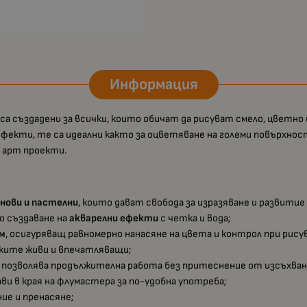
Информация
 са създадени за всички, които обичат да рисуват смело, цветно
ефекти, те са идеални както за оцветяване на големи повърхнос
в арт проекти.
нови и пастелни
, които дават свобода за изразяване и развитие
о създаване на
акварелни ефекти
с четка и вода;
мм
, осигуряващ равномерно нанасяне на цвета и контрол при рису
нките живи и впечатляващи;
о позволява продължителна работа без притеснение от изсъхван
ави в края на флумастера за по-удобна употреба;
ние и пренасяне;