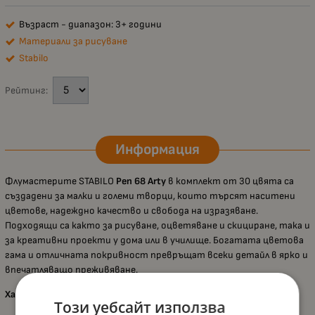
Възраст - диапазон: 3+ години
Материали за рисуване
Stabilo
Рейтинг:
Информация
Флумастерите STABILO
Pen 68 Arty
в комплект от 30 цвята са
създадени за малки и големи творци, които търсят наситени
цветове, надеждно качество и свобода на изразяване.
Подходящи са както за рисуване, оцветяване и скициране, така и
за креативни проекти у дома или в училище. Богатата цветова
гама и отличната покривност превръщат всеки детайл в ярко и
впечатляващо преживяване.
Характеристики:
Този уебсайт използва