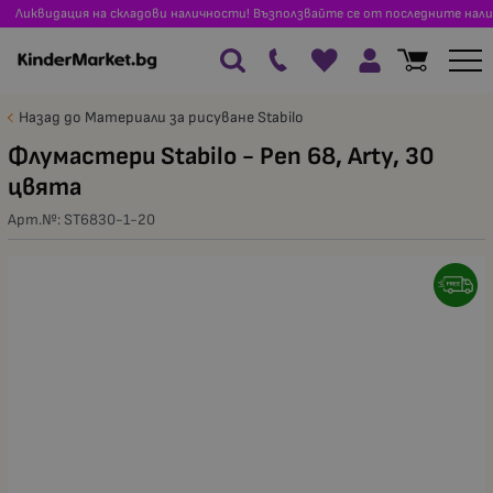
Ликвидация на складови наличности! Възползвайте се от последните нали
Назад до Материали за рисуване Stabilo
Флумастери Stabilo - Pen 68, Arty, 30
цвята
Арт.№:
ST6830-1-20