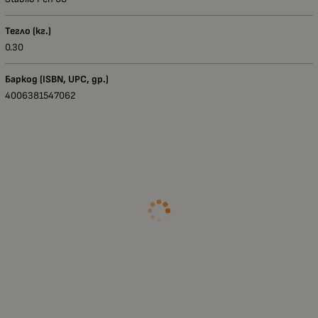
Тегло (кг.)
0.30
Баркод (ISBN, UPC, др.)
4006381547062