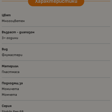
Характеристики
Цвят
Многоцветен
Възраст - диапазон
3+ години
Вид
Флумастери
Материал
Пластмаса
Подходящ за
Момичета
Момчета
Серия
Stabilo Pen 68