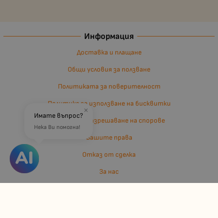
Информация
Доставка и плащане
Общи условия за ползване
Политиката за поверителност
Политика за използване на бисквитки
×
Имате въпрос?
Въпроси и разрешаване на спорове
Нека Ви помогна!
Вашите права
Отказ от сделка
За нас
Отзиви
Карта на сайта