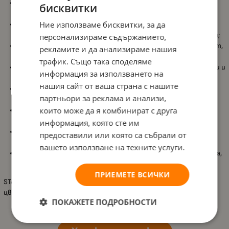
Подходящи за деца
над 3 години
, както и за ученици и
бисквитки
любители на рисуването;
Ние използваме бисквитки, за да
Премиум флумастери STABILO Pen 68 Arty
в комплект от
30
цвята
, за богати и разнообразни творчески възможности;
персонализираме съдържанието,
Интензивни цветове
с висок блясък и отлична осветеност,
рекламите и да анализираме нашия
за впечатляващ визуален ефект;
трафик. Също така споделяме
Водоразтворимо мастило
, подходящо за различни техники и
информация за използването на
ефекти;
нашия сайт от ваша страна с нашите
Здрав
M връх
с приблизителна
ширина на линията 1 мм
, за
партньори за реклама и анализи,
равномерно и прецизно рисуване;
които може да я комбинират с друга
Мастило на водна основа
, без мирис, за комфортна и
безопасна употреба;
информация, която сте им
До
24 часа защита от изсъхване без капачка
, за спокойна и
предоставили или която са събрали от
непрекъсната работа;
вашето използване на техните услуги.
Капачка
, която може да се прикрепи към края на флумастера,
за по-голямо удобство по време на рисуване.
ПРИЕМЕТЕ ВСИЧКИ
STABILO Pen 68 Arty са отличен избор за всеки, който иска ярки
цветове, надеждно качество и вдъхновение във всяка творба.
ПОКАЖЕТЕ ПОДРОБНОСТИ