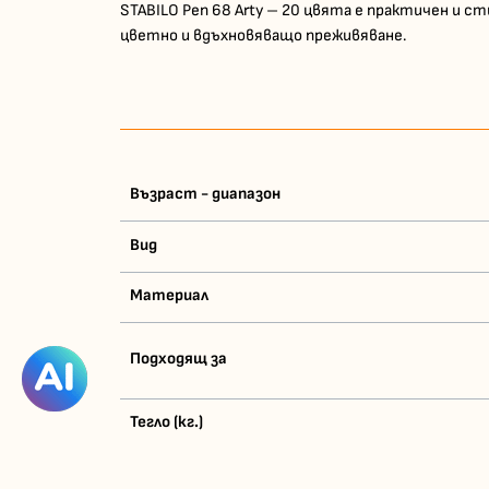
STABILO Pen 68 Arty – 20 цвята е практичен и 
цветно и вдъхновяващо преживяване.
Възраст - диапазон
Вид
Материал
Подходящ за
Тегло (кг.)
Баркод (ISBN, UPC, др.)