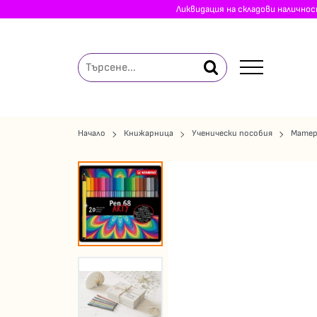
Ликвидация на складови налично
Начало
Книжарница
Ученически пособия
Матер