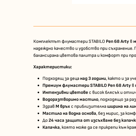
Комплектът флумастери STABILO
Pen 68 Arty
в
м
надеждно качество и удобство при съхранение. П
балансирана цветова палитра и комфорт при про
Характеристики:
Подходящ за деца
над 3 години
, както и за 
Премиум флумастери STABILO Pen 68 Arty
в
Интензивни цветове
с висок блясък и отли
Водоразтворимо мастило
, подходящо за р
Здрав
M връх
с приблизителна
ширина на ли
Мастило на водна основа
, без мирис, за ко
До
24 часа защита от изсъхване без капач
Капачка
, която може да се прикрепи към кра