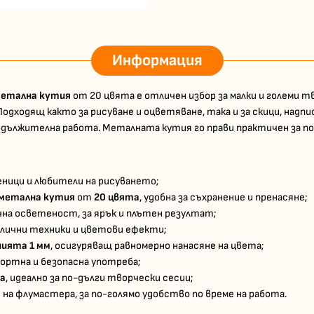
Информация
етална кутия
от 20 цвята е отличен избор за малки и големи 
одходящ както за рисуване и оцветяване, така и за скици, надп
дължителна работа. Металната кутия го прави практичен за по
ученици и любители на рисуването;
метална кутия
от
20 цвята
, удобна за съхранение и пренасяне;
чна осветеност, за ярък и плътен резултат;
азлични техники и цветови ефекти;
нията 1 мм
, осигуряващ равномерно нанасяне на цвета;
мфортна и безопасна употреба;
ка
, идеално за по-дълги творчески сесии;
я на флумастера, за по-голямо удобство по време на работа.