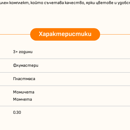
стилен комплект, който съчетава качество, ярки цветове и удоб
Характеристики
3+ години
Флумастери
Пластмаса
Момичета
Момчета
0.30
4006381327206