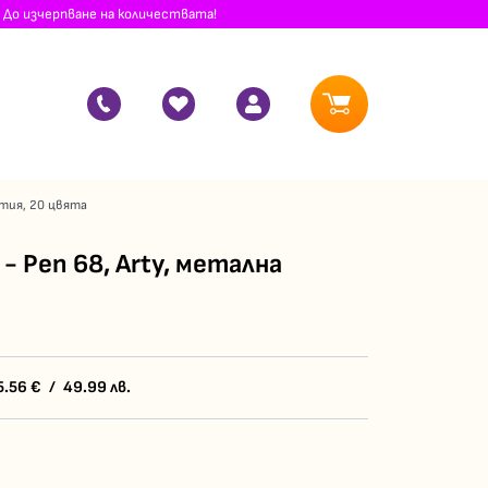
 До изчерпване на количествата!
утия, 20 цвята
- Pen 68, Arty, метална
5.56
€
/
49.99
лв.