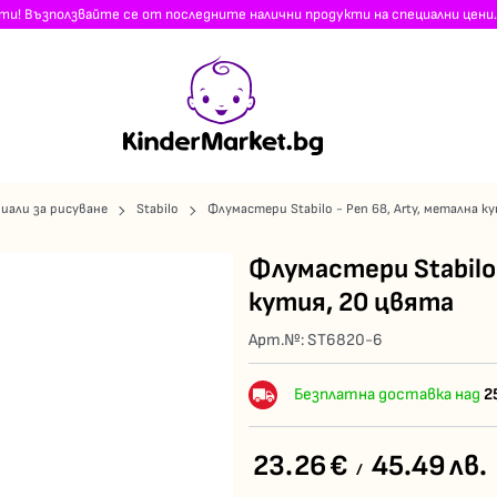
сти! Възползвайте се от последните налични продукти на специални цени.
иали за рисуване
Stabilo
Флумастери Stabilo - Pen 68, Arty, метална к
Флумастери Stabilo 
кутия, 20 цвята
Арт.№:
ST6820-6
Безплатна доставка над
2
23.26
€
45.49
лв.
/