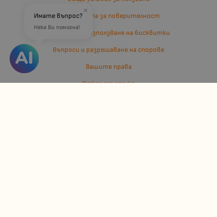
×
Имате въпрос?
Политиката за поверителност
Нека Ви помогна!
Политика за използване на бисквитки
Въпроси и разрешаване на спорове
Вашите права
Отказ от сделка
За нас
Отзиви
Карта на сайта
Контакти
Контакти
Джулианис ООД
ЕИК: 206362719