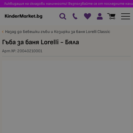
Ликвидация на складови наличности! Възползвайте се от последните нали
Назад до Бебешки гъби и Козирки за баня Lorelli Classic
Гъба за баня Lorelli - Бяла
Арт.№:
20040210001