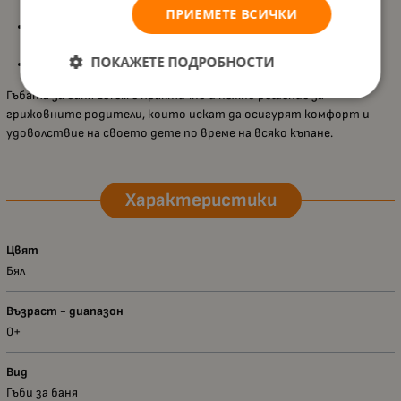
стимулира кръвообращението;
ПРИЕМЕТЕ ВСИЧКИ
Образува
богата пяна
, която улеснява къпането и прави
процедурата по-забавна;
ПОКАЖЕТЕ ПОДРОБНОСТИ
Компактна и удобна за ежедневна употреба.
Гъбата за баня Lorelli е практично и нежно решение за
грижовните родители, които искат да осигурят комфорт и
удоволствие на своето дете по време на всяко къпане.
Характеристики
Цвят
Бял
Възраст - диапазон
0+
Вид
Гъби за баня