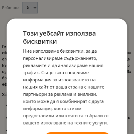
Рейтинг:
Този уебсайт използва
Информация
бисквитки
Гъбата за баня
Lorelli
е практичен и необходим аксесоар за
Ние използваме бисквитки, за да
ежедневната грижа и къпане на бебета и малки деца. Изработена
персонализираме съдържанието,
от мек хавлиен плат с високо съдържание на памук, тя е щадяща
рекламите и да анализираме нашия
към нежната кожа, като осигурява комфорт и мекота при всяко
използване. Благодарение на своята структура гъбата образува
трафик. Също така споделяме
богата пяна, която прави къпането още по-приятно и
информация за използването на
ефективно.
нашия сайт от ваша страна с нашите
партньори за реклама и анализи,
Характеристики:
които може да я комбинират с друга
Изработена от
95% памук
, който е изключително мек и
информация, която сте им
щадящ за деликатната кожа;
предоставили или която са събрали от
Подходяща за
бебета и малки деца
, осигуряваща безопасна и
вашето използване на техните услуги.
приятна грижа по време на къпане;
Ефективно измива и масажира
, като същевременно