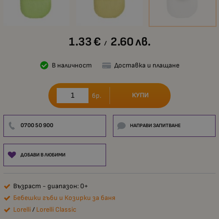
1.33
€
2.60
лв.
/
В наличност
Доставка и плащане
КУПИ
бр.
0700 50 900
НАПРАВИ ЗАПИТВАНЕ
ДОБАВИ В ЛЮБИМИ
Възраст - диапазон: 0+
Бебешки гъби и Козирки за баня
Lorelli
/
Lorelli Classic