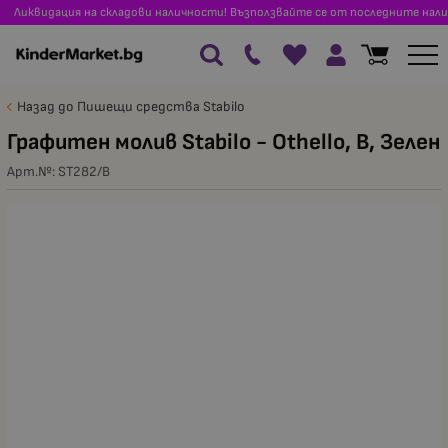
Ликвидация на складови наличности! Възползвайте се от последните нали
Назад до Пишещи средства Stabilo
Графитен молив Stabilo - Оthello, В, Зелен
Арт.№:
ST282/B