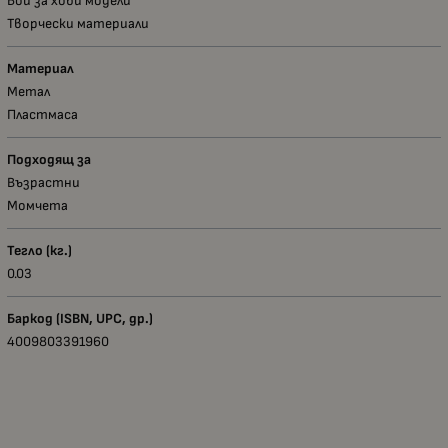
Бои за хоби модели
Творчески материали
Материал
Метал
Пластмаса
Подходящ за
Възрастни
Момчета
Тегло (кг.)
0.03
Баркод (ISBN, UPC, др.)
4009803391960