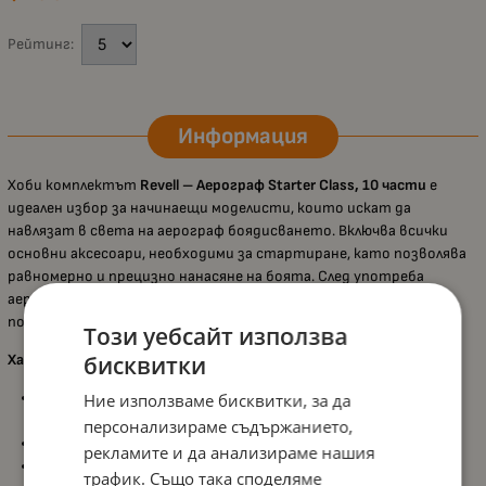
Рейтинг:
Информация
Хоби комплектът
Revell – Аерограф Starter Class, 10 части
е
идеален избор за начинаещи моделисти, които искат да
навлязат в света на аерограф боядисването. Включва всички
основни аксесоари, необходими за стартиране, като позволява
равномерно и прецизно нанасяне на боята. След употреба
аерографът може лесно да се почисти с вода, което улеснява
поддръжката и ежедневната работа.
Този уебсайт използва
Характеристики:
бисквитки
Комплект от
10 части
, включващ всичко необходимо за
Ние използваме бисквитки, за да
старт;
персонализираме съдържанието,
Пистолет с
единично действие
, подходящ за начинаещи;
рекламите и да анализираме нашия
Работно налягане
0,8 – 2,5 бара
;
трафик. Също така споделяме