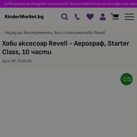
Ликвидация на складови наличности! Възползвайте се от последните нали
Назад до Инструменти, бои и консумативи Revell
Хоби аксесоар Revell - Аерограф, Starter
Class, 10 части
Арт.№:
R39196