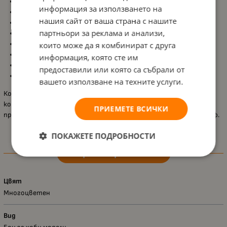
Може да се използва със сгъстен въздух или компресор;
информация за използването на
Включва аерограф и
750 ml сгъстен въздух под налягане
;
нашия сайт от ваша страна с нашите
2 броя
Aqua Color бои
;
партньори за реклама и анализи,
2 бурканчета и
2 пипети
за прецизна работа;
Разредител
Aqua Color Mix – 25 ml
;
които може да я комбинират с друга
Почистител
Aqua Color Clean – 25 ml
;
информация, която сте им
Ръководство за употреба;
предоставили или която са събрали от
Лесно почистване с вода след употреба.
вашето използване на техните услуги.
Комплектът
Revell – Starter Class
е отлично решение за всички,
които искат да започнат да боядисват моделите си
ПРИЕМЕТЕ ВСИЧКИ
професионално и да усъвършенстват техниката си с аерограф.
ПОКАЖЕТЕ ПОДРОБНОСТИ
Характеристики
Цвят
Многоцветен
Вид