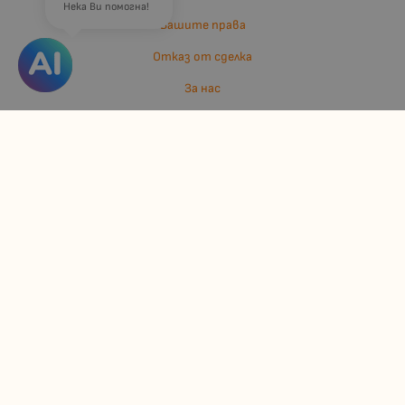
Нека Ви помогна!
Вашите права
Отказ от сделка
За нас
Отзиви
Карта на сайта
Контакти
Контакти
Джулианис ООД
ЕИК: 206362719
info:at:kindermarket.bg