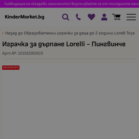
Ликвидация на складови наличности! Възползвайте се от последните нали
Назад до Образователни играчки за деца до 2 години Lorelli Toys
Играчка за дърпане Lorelli - Пингвинче
Арт.№:
10191590003
НЕНАЛИЧЕН