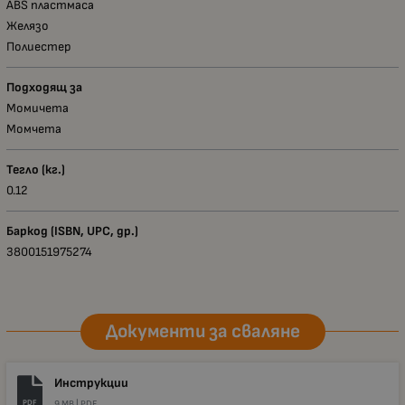
ABS пластмаса
Желязо
Полиестер
Подходящ за
Момичета
Момчета
Тегло (кг.)
0.12
Баркод (ISBN, UPC, др.)
3800151975274
Документи за сваляне
Инструкции
PDF
9 MB |
PDF