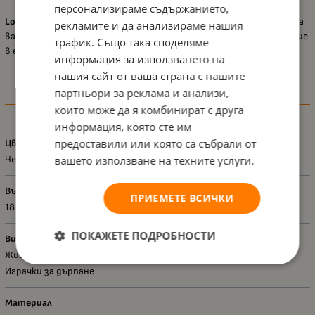
персонализираме съдържанието,
Lorelli – Пингвинче
е чудесен спътник в първите приключения на
рекламите и да анализираме нашия
вашето дете, който съчетава забавление, движение и развитие
трафик. Също така споделяме
в една весела и безопасна играчка.
информация за използването на
нашия сайт от ваша страна с нашите
партньори за реклама и анализи,
Характеристики
които може да я комбинират с друга
информация, която сте им
предоставили или която са събрали от
Цвят
вашето използване на техните услуги.
Черен
Възраст - диапазон
ПРИЕМЕТЕ ВСИЧКИ
18+ месеца
ПОКАЖЕТЕ ПОДРОБНОСТИ
Вид
Животни
Играчки за дърпане
Материал