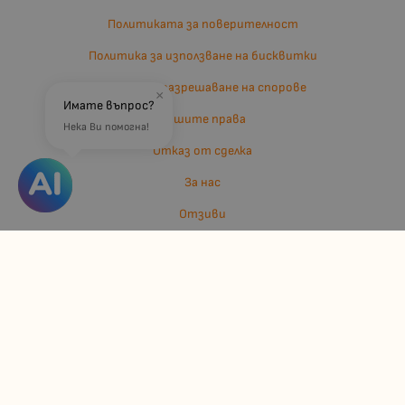
Политиката за поверителност
Политика за използване на бисквитки
Въпроси и разрешаване на спорове
×
Имате въпрос?
Вашите права
Нека Ви помогна!
Отказ от сделка
За нас
Отзиви
Карта на сайта
Контакти
Контакти
Джулианис ООД
ЕИК: 206362719