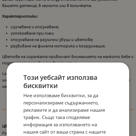
вашето детенце, в леглото или в количката.
Характеристики:
изучаване и опознаване;
успокояване при плач;
опознаване на различни звуци и цветове;
развиване на фината моторика и координация.
Цветове на играчката привличат вниманието на малкото бебе и
подпомагат сетивното възприятие.
Lorelli е утвърдена марка на пазара за бебешки стоки. Предлага
Този уебсайт използва
широк асортимент, добро качество и изключително достъпни
бисквитки
цени.
Ние използваме бисквитки, за да
персонализираме съдържанието,
Характеристики
рекламите и да анализираме нашия
трафик. Също така споделяме
информация за използването на
Цвят
нашия сайт от ваша страна с нашите
Розов