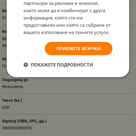
партньори за реклама и анализи,
които може да я комбинират с друга
Възраст - диапазон
информация, която сте им
0+
предоставили или която са събрали от
Вид
вашето използване на техните услуги.
Дрънкалки
Животни
ПРИЕМЕТЕ ВСИЧКИ
Материал
ПОКАЖЕТЕ ПОДРОБНОСТИ
Плюш
Подходящ за
Момичета
Тегло (кг.)
0.55
Баркод (ISBN, UPC, др.)
3800151990970