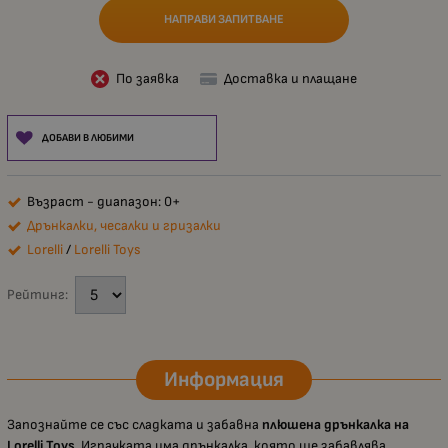
НАПРАВИ ЗАПИТВАНЕ
По заявка
Доставка и плащане
ДОБАВИ В ЛЮБИМИ
Възраст - диапазон: 0+
Дрънкалки, чесалки и гризалки
Lorelli
/
Lorelli Toys
Рейтинг:
Информация
Запознайте се със сладката и забавна
плюшена дрънкалка на
Lorelli Toys
. Играчката има дрънкалка, която ще забавлява