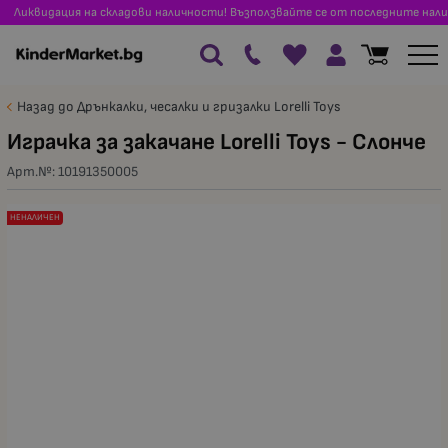
Ликвидация на складови наличности! Възползвайте се от последните нали
Назад до Дрънкалки, чесалки и гризалки Lorelli Toys
Играчка за закачане Lorelli Toys - Слонче
Арт.№:
10191350005
НЕНАЛИЧЕН