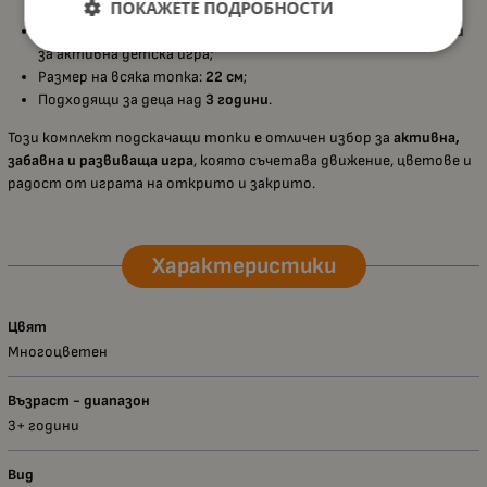
ПОКАЖЕТЕ ПОДРОБНОСТИ
движение, които ангажират зрителните сетива;
Изработени от
здрави и безопасни материали
, подходящи
за активна детска игра;
Размер на всяка топка:
22 см
;
Подходящи за деца над
3 години
.
Този комплект подскачащи топки е отличен избор за
активна,
забавна и развиваща игра
, която съчетава движение, цветове и
радост от играта на открито и закрито.
Характеристики
Цвят
Многоцветен
Възраст - диапазон
3+ години
Вид