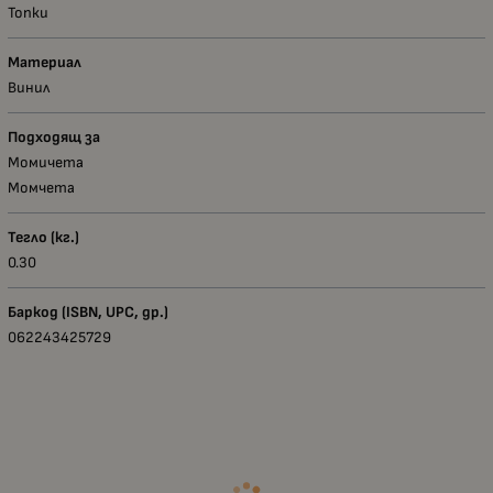
Топки
Материал
Винил
Подходящ за
Момичета
Момчета
Тегло (кг.)
0.30
Баркод (ISBN, UPC, др.)
062243425729