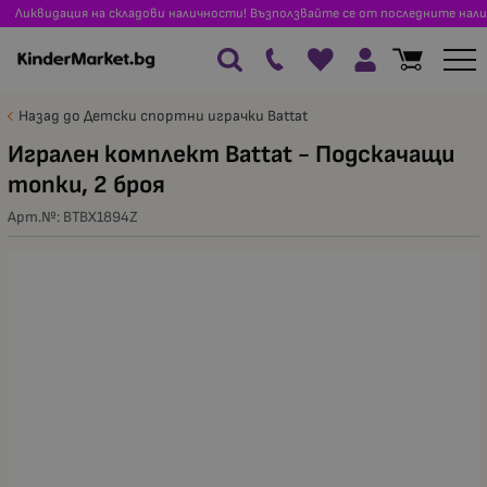
Ликвидация на складови наличности! Възползвайте се от последните нали
Назад до Детски спортни играчки Battat
Игрален комплект Battat - Подскачащи
топки, 2 броя
Арт.№:
BTBX1894Z