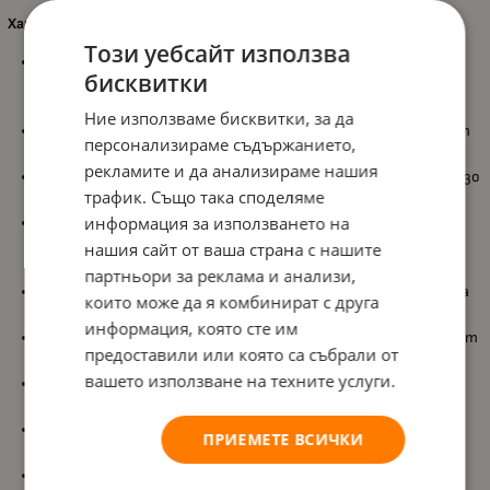
Характеристики:
Този уебсайт използва
Комплект от 2 подскачащи топки
, които позволяват
бисквитки
съвместна игра с приятели или родители и насърчават
социалното взаимодействие;
Ние използваме бисквитки, за да
Забавни и цветни дизайни
с рак и акула, които стимулират
персонализираме съдържанието,
въображението и правят играта по-привлекателна;
рекламите и да анализираме нашия
Включена ръчна въздушна помпа и щифт
, осигуряващи бързо
трафик. Също така споделяме
и лесно надуване до желаната твърдост;
информация за използването на
Лек и удобен размер – 22 см в диаметър
, което прави
топките лесни за хващане и контрол от малки детски
нашия сайт от ваша страна с нашите
ръчички;
партньори за реклама и анализи,
Подходящи за
игра на закрито и открито
– у дома, в двора
които може да я комбинират с друга
или на плажа;
информация, която сте им
Поддържат децата
активни и в движение
, като насърчават
предоставили или която са събрали от
здравословната физическа активност;
вашето използване на техните услуги.
Подпомагат развитието на
грубите двигателни умения
чрез скачане, хвърляне и улавяне;
Развиват
координацията око–ръка
и бързината на
ПРИЕМЕТЕ ВСИЧКИ
реакциите по време на игра;
Осигуряват
сензорна стимулация
чрез ярки цветове и