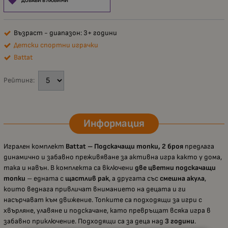
ДОБАВИ В ЛЮБИМИ
Възраст - диапазон: 3+ години
Детски спортни играчки
Battat
Рейтинг:
Информация
Игрален комплект
Battat – Подскачащи топки, 2 броя
предлага
динамично и забавно преживяване за активна игра както у дома,
така и навън. В комплекта са включени
две цветни подскачащи
топки
– едната с
щастлив рак
, а другата със
смешна акула
,
които веднага привличат вниманието на децата и ги
насърчават към движение. Топките са подходящи за игри с
хвърляне, улавяне и подскачане, като превръщат всяка игра в
забавно приключение. Подходящи са за деца над
3 години
.