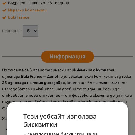
Възраст - диапазон: 6+ години
Игрални комплекти
Buki France
Рейтинг:
Информация
Потопете се в праисторически приключения с
кутията
изненада Buki France – Дино
! Този увлекателен комплект съдържа
25 изненади на тема динозаври
, които ще впечатлят малките
изследователи и любители на древните създания. Всеки ден
откривайте ново откритие – от фигурки и скелети до значки и
пъзели – и създавайте своя собствена колекция динозавърски
съкровища.
Този уебсайт използва
Характеристики:
бисквитки
25 изненади в една кутия
– съдържа разнообразни
Ние използваме бисквитки, за да