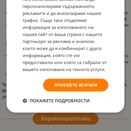
предмети, свързани с динозаврите, които стимулират
персонализираме съдържанието,
въображението и любопитството;
Може да се използва и като адвент календар
рекламите и да анализираме нашия
– пликовете са
номерирани от 1 до 25 за ежедневно откриване на изненада;
трафик. Също така споделяме
Образователен и забавен комплект
– включва пъзел, скелети
информация за използването на
за сглобяване, фигурки и дори зъби за изработка на
нашия сайт от ваша страна с нашите
огърлица;
партньори за реклама и анализи,
Екологично решение
– хартиени опаковки без пластмаса,
които може да я комбинират с друга
щадящи природата;
информация, която сте им
Комплектът включва:
6 скелета, 6 фигурки, 5 черепа, 3 зъба и
1 нокът, 3 платнени значки, 1 магнитен пъзел и илюстрирани
предоставили или която са събрали от
инструкции;
вашето използване на техните услуги.
Подходящ за деца над 6 години
.
Тази кутия изненада е перфектен избор за малки откриватели и
ПРИЕМЕТЕ ВСИЧКИ
фенове на динозаврите – предлага приключение, знание и
забавление всеки ден!
ПОКАЖЕТЕ ПОДРОБНОСТИ
Характеристики