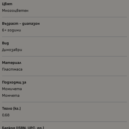
Цвят
Многоцветен
Възраст - диапазон
6+ години
Вид
Динозаври
Материал
Пластмаса
Подходящ за
Момичета
Момчета
Тегло (кг.)
0.68
Баркод (ISBN, UPC, др.)