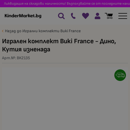
Ликвидация на складови наличности! Възползвайте се от последните нали
Назад до Игрални комплекти Buki France
Игрален комплект Buki France - Дино,
Кутия изненада
Арт.№:
BK2135