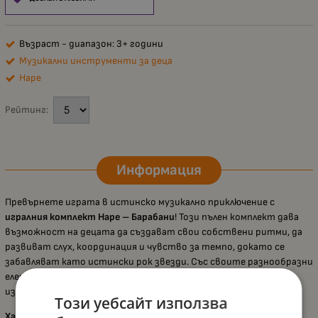
Възраст - диапазон: 3+ години
Музикални инструменти за деца
Hape
Рейтинг:
Информация
Превърнете играта в истинско музикално приключение с
игралния комплект Hape – Барабани
! Този пълен комплект дава
възможност на децата да създават свои собствени ритми, да
развиват слух, координация и чувство за темпо, докато се
забавляват като истински рок звезди. Със своите разнообразни
елементи комплектът предлага реалистично музикално
изживяване и насърчава увереността и творческата изява.
Този уебсайт използва
Характеристики: