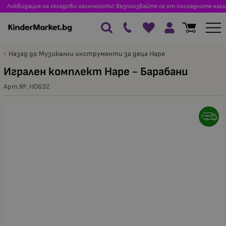
Ликвидация на складови наличности! Възползвайте се от последните нали
Назад до Музикални инструменти за деца Hape
Игрален комплект Hape - Барабани
Арт.№:
H0632