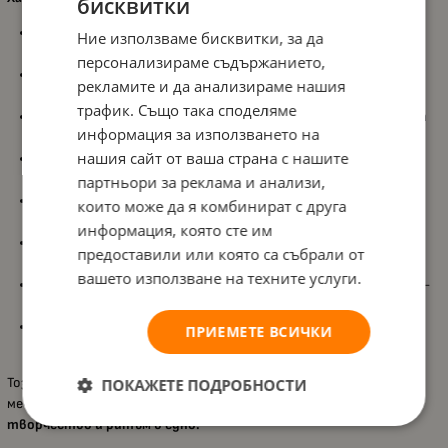
бисквитки
Пълен барабанен комплект за деца
– включва бас барабан,
Ние използваме бисквитки, за да
малък барабан, том барабан и чинел;
персонализираме съдържанието,
Интерактивна клавиатура с музика и ритми
– допълва
рекламите и да анализираме нашия
играта с разнообразни мелодии и забавни звуци;
трафик. Също така споделяме
Включени аксесоари
– табуретка, педал и чифт стикове за
информация за използването на
реалистична и удобна игра;
нашия сайт от ваша страна с нашите
Насърчава музикалното развитие
– подпомага
ритмичността, слуховото възприятие и координацията;
партньори за реклама и анализи,
Развива фината моторика и двигателните умения
– чрез
които може да я комбинират с друга
свирене, удряне и балансиране;
информация, която сте им
Идеален за ролеви игри и изява
– вдъхновява децата да
предоставили или която са събрали от
създават своите първи „концерти“;
вашето използване на техните услуги.
Изработен от висококачествени и безопасни материали
–
устойчив и подходящ за ежедневна употреба;
Подходящ за деца над 3 години
– безопасен, занимателен и
ПРИЕМЕТЕ ВСИЧКИ
вдъхновяващ за малки музиканти.
Този комплект е идеален за деца, които обичат музиката и
ПОКАЖЕТЕ ПОДРОБНОСТИ
мечтаят да излязат на голямата сцена –
забавление,
творчество и ритъм в едно!