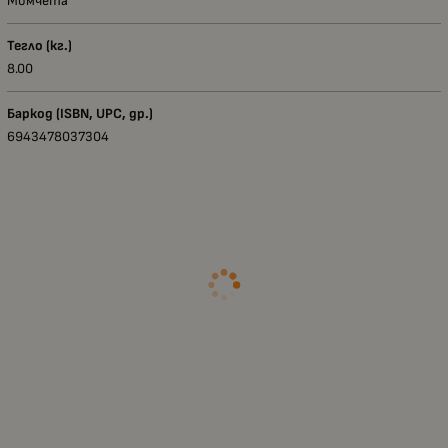
Момчета
Тегло (кг.)
8.00
Баркод (ISBN, UPC, др.)
6943478037304