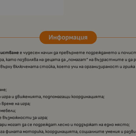
Информация
очистване
е чудесен начин да превърнете подреждането и почист
ра, като позволява на децата да „помагат“ на възрастните и да 
върху включената стойка, което учи на организираност и гриж
ане;
а игра и движенията, подпомагащи координацията;
 време на игра;
 мебели;
е възможности за игра;
оари могат да се подреждат лесно и поддържат на едно място;
ага фината моторика, координацията, социалните умения и раз