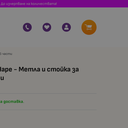
 До изчерпване на количествата!
 6 части
ape - Метла и стойка за
ти
а доставка
.