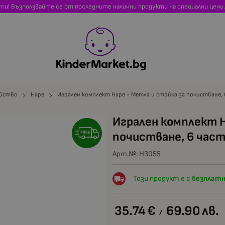
сти! Възползвайте се от последните налични продукти на специални цени.
ейство
Hape
Игрален комплект Hape - Метла и стойка за почистване,
Игрален комплект H
почистване, 6 час
Арт.№:
H3055
Този продукт е с
безплатн
35.74
€
69.90
лв.
/