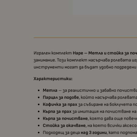
Игрален комплект
Hape – Метла и стойка за п
занимание. Този комплект насърчава ролевата иг
инструменти могат да бъдат удобно подредени 
Характеристики:
Метла
– за реалистично и забавно почиств
Парцал за подове
, който насърчава ролеват
Кофичка за прах
за събиране на боклучета по
Кърпа за прах
за имитация на почистване на
Кърпа за почистване
, която дава още повеч
Стойка за окачване
, на която всички аксес
Подходящ за деца
над 3 години
, като подпом