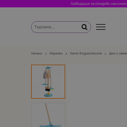
Ликвидация на складови налично
Начало
Играчки
Като възрастните
Дом и сем