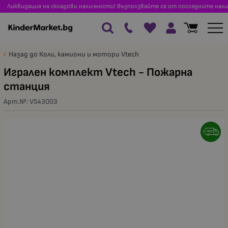
Ликвидация на складови наличности! Възползвайте се от последните нали
Назад до Коли, камиони и мотори Vtech
Игрален комплект Vtech - Пожарна
станция
Арт.№:
V543003