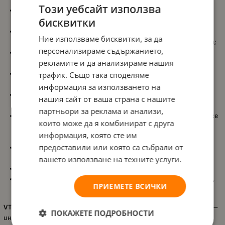
Този уебсайт използва
Интерактивна пожарна станция
с реалистични детайли и
бисквитки
функции;
4 SmartPoint™ зони
, които реагират при преминаване на
Ние използваме бисквитки, за да
пожарната кола и активират забавни фрази, звуци и песни;
персонализираме съдържанието,
Включена пожарна кола Toot-Toot
, която възпроизвежда
рекламите и да анализираме нашия
мелодии и говори, когато се движи по пистата;
Спираловидна рампа и подемник
, които осигуряват
трафик. Също така споделяме
разнообразна игра и движение по различни маршрути;
информация за използването на
Дебел лост за промяна на посоката на пистата
, който
нашия сайт от ваша страна с нашите
насърчава координацията и логическото мислене;
партньори за реклама и анализи,
Манипулативни функции
, като въртящ се флаг, въртяща се
които може да я комбинират с друга
врата на пожарната, обръщащ се надолу огън и горивна
информация, която сте им
помпа;
предоставили или която са събрали от
Играчката е съвместима с всички комплекти от серията
Toot-Toot Drivers®
, за още повече възможности за игра;
вашето използване на техните услуги.
Работи с 2 батерии AAA (включени)
;
Изработена от безопасни и висококачествени материали
,
ПРИЕМЕТЕ ВСИЧКИ
подходящи за малки деца.
VTech – Пожарна станция
е идеалният избор за малките герои –
ПОКАЖЕТЕ ПОДРОБНОСТИ
интерактивна и образователна играчка, която съчетава