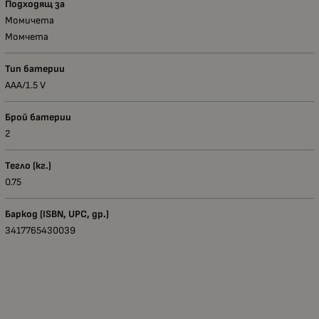
Подходящ за
Момичета
Момчета
Тип батерии
AАА/1.5 V
Брой батерии
2
Тегло (кг.)
0.75
Баркод (ISBN, UPC, др.)
3417765430039