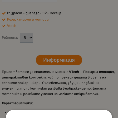
Възраст - диапазон: 12+ месеца
Коли, камиони и мотори
Vtech
Рейтинг:
Информация
Пригответе се за спасителна мисия с
VTech – Пожарна станция
,
интерактивен комплект, който пренася децата в света на
героите пожарникари. Със светлини, звуци и подвижни
елементи, този комплект развива въображението, фината
моторика и ролевите умения на малките откриватели.
Характеристики:
Подходящ за деца над 1 година
, като стимулира
двигателните умения и играта с въображение;