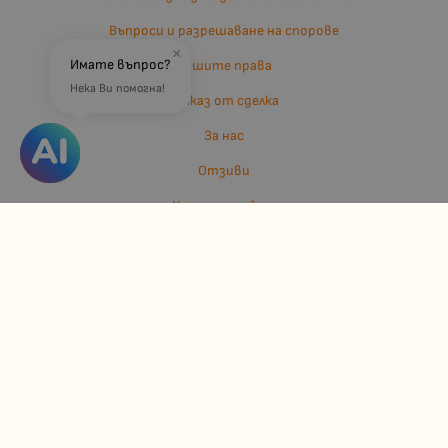
Въпроси и разрешаване на спорове
×
Имате въпрос?
Вашите права
Нека Ви помогна!
Отказ от сделка
За нас
Отзиви
Карта на сайта
Контакти
Контакти
Джулианис ООД
ЕИК: 206362719
info:at:kindermarket.bg