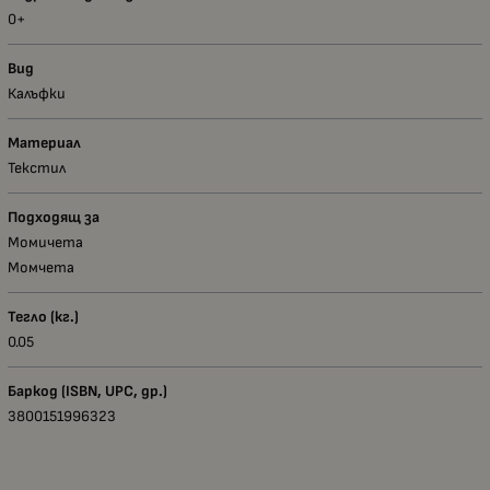
0+
Вид
Калъфки
Материал
Текстил
Подходящ за
Момичета
Момчета
Тегло (кг.)
0.05
Баркод (ISBN, UPC, др.)
3800151996323