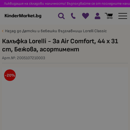
Ликвидация на складови наличности! Възползвайте се от последните нали
Назад до Детски и бебешки възглавници Lorelli Classic
Калъфка Lorelli - За Air Comfort, 44 x 31
cm, Бежова, асортимент
Арт.№:
2005107210003
-20%