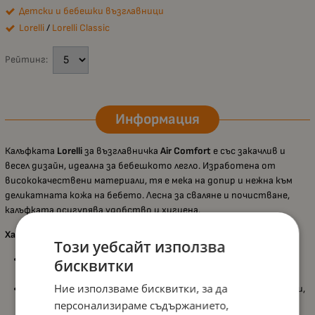
Детски и бебешки възглавници
Lorelli
/
Lorelli Classic
Рейтинг:
Информация
Калъфката
Lorelli
за възглавничка
Air Comfort
е със закачлив и
весел дизайн, идеална за бебешкото легло. Изработена от
висококачествени материали, тя е мека на допир и нежна към
деликатната кожа на бебето. Лесна за сваляне и почистване,
калъфката осигурява удобство и хигиена.
Характеристики:
Този уебсайт използва
Весел дизайн
: Закачлив и цветен дизайн, който придава
бисквитки
настроение в стаята на бебето.
Ние използваме бисквитки, за да
Меки и качествени материали
: Изработена е от материали,
които са нежни към бебешката кожа и не предизвикват
персонализираме съдържанието,