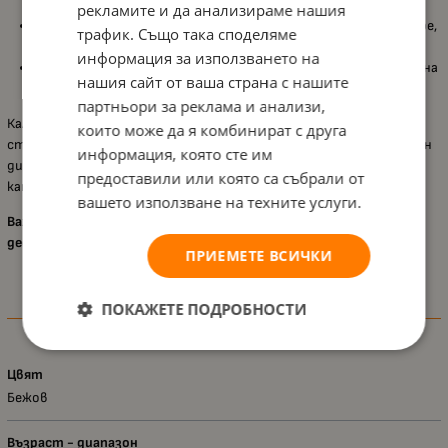
дразнене.
рекламите и да анализираме нашия
Лесна поддръжка
: Калъфката се сваля лесно и може да се пере,
трафик. Също така споделяме
което улеснява поддръжката на хигиената.
информация за използването на
Подходяща за възглавничка Air Comfort
: Специално създадена
нашия сайт от ваша страна с нашите
за моделите възглавници Air Comfort с размери 44 x 31 см.
партньори за реклама и анализи,
Калъфката
Lorelli
за възглавничка
Air Comfort
е практично и
които може да я комбинират с друга
стилно допълнение към детското легло. Със своя мек и приятен
информация, която сте им
дизайн, тя осигурява комфорт и безопасност за вашето бебе,
предоставили или която са събрали от
като същевременно е лесна за поддръжка и почистване.
вашето използване на техните услуги.
Важно!!! Продуктът е асортиментен! Може да има разлика в
десена!
ПРИЕМЕТЕ ВСИЧКИ
ПОКАЖЕТЕ ПОДРОБНОСТИ
Характеристики
Цвят
Бежов
Възраст - диапазон