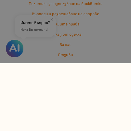
Политика за използване на бисквитки
Въпроси и разрешаване на спорове
×
Имате въпрос?
Вашите права
Нека Ви помогна!
Отказ от сделка
За нас
Отзиви
Карта на сайта
Контакти
Контакти
Джулианис ООД
ЕИК: 206362719
info:at:kindermarket.bg