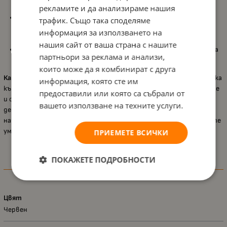
социални умения.
рекламите и да анализираме нашия
Образователен елемент:
Подпомага научаването за
трафик. Също така споделяме
различните аспекти на безопасността и помощта на
информация за използването на
другите, обогатявайки образователния процес чрез игра.
нашия сайт от ваша страна с нашите
Портативност:
Лесна за пренасяне, тази играчка е идеална
партньори за реклама и анализи,
за забавления както у дома, така и навън.
които може да я комбинират с друга
Камионче Playgro - Пожарна от серията LEARN
е отлична добавка
информация, която сте им
към играчките на всяко дете, осигуряваща часове на забавление
предоставили или която са събрали от
и образование. Създадена да стимулира развитието и да учи
вашето използване на техните услуги.
децата на важни умения, тази играчка е също така и забавен
начин за развиване на координацията и моториката на младите
умове.
ПРИЕМЕТЕ ВСИЧКИ
ПОКАЖЕТЕ ПОДРОБНОСТИ
Характеристики
Цвят
Червен