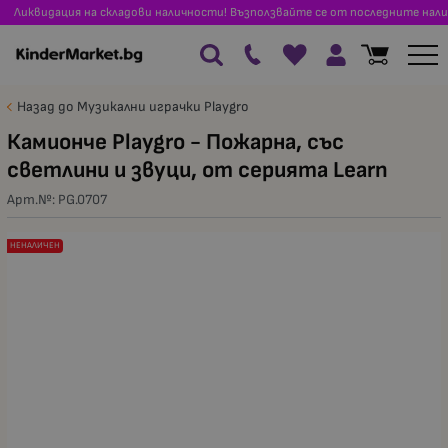
Ликвидация на складови наличности! Възползвайте се от последните нали
Назад до Музикални играчки Playgro
Камионче Playgro - Пожарна, със
светлини и звуци, от серията Learn
Арт.№:
PG.0707
НЕНАЛИЧЕН