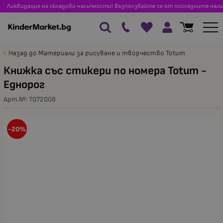
Ликвидация на складови наличности! Възползвайте се от последните нали
Назад до Материали за рисуване и творчество Totum
Книжка със стикери по номера Totum -
Еднорог
Арт.№:
T072008
-20%