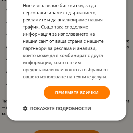
Ние използваме бисквитки, за да
Подходяща за деца
над 3 години
, като е съобразена с
персонализираме съдържанието,
уменията на най-малките;
рекламите и да анализираме нашия
Книжка на
спирала
, удобна за разлистване и работа
трафик. Също така споделяме
навсякъде;
информация за използването на
Включва
10 пъзела със стикери
за подреждане по номера,
нашия сайт от ваша страна с нашите
които развиват логическо мислене и внимание към детайла;
Има
страници за оцветяване
, за допълнително творчество
партньори за реклама и анализи,
и разнообразие в играта;
които може да я комбинират с друга
Съдържа
5 листа със стикери
в тема
Еднорог
, за много
информация, която сте им
варианти на лепене и подреждане;
предоставили или която са събрали от
С
холограмно покритие
, което прави книжката още по-
вашето използване на техните услуги.
атрактивна и любима за децата;
Стимулира
въображението
, концентрацията и
фината
моторика
, докато детето лепи, подрежда и оцветява.
ПРИЕМЕТЕ ВСИЧКИ
Тази книжка е чудесен избор за малки почитатели на еднорозите
– носи спокойни творчески моменти и много радост от
ПОКАЖЕТЕ ПОДРОБНОСТИ
собственоръчно „сглобените“ картинки.