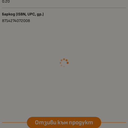
0.20
Баркод (ISBN, UPC, др.)
8714274072008
Отзиви към продукт