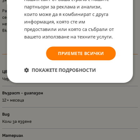
партньори за реклама и анализи,
Размерите й са 95 х 41 х 86 cm, а височината от земята до
които може да я комбинират с друга
седалката е 25 cm. За задействане на музикалния панел са
информация, която сте им
необходими 2 броя батерии от тип 1.5 V AA, които не са
предоставили или която са събрали от
включени в комплекта.
вашето използване на техните услуги.
ПРИЕМЕТЕ ВСИЧКИ
Характеристики
ПОКАЖЕТЕ ПОДРОБНОСТИ
Цвят
Черен
Възраст - диапазон
12+ месеца
Вид
Коли за яздене
Материал