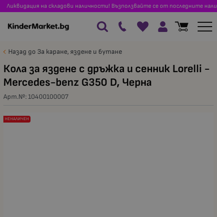
Ликвидация на складови наличности! Възползвайте се от последните нали
Назад до За каране, яздене и бутане
Кола за яздене с дръжка и сенник Lorelli -
Mercedes-benz G350 D, Черна
Арт.№:
10400100007
НЕНАЛИЧЕН